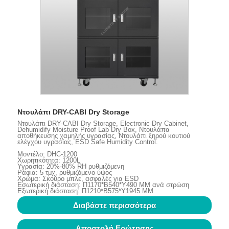
Ντουλάπι DRY-CABI Dry Storage
Ντουλάπι DRY-CABI Dry Storage, Electronic Dry Cabinet,
Dehumidify Moisture Proof Lab Dry Box, Ντουλάπα
αποθήκευσης χαμηλής υγρασίας, Ντουλάπι ξηρού κουτιού
ελέγχου υγρασίας, ESD Safe Humidity Control.
Μοντέλο: DHC-1200
Χωρητικότητα: 1200L
Υγρασία: 20%-80% RH ρυθμιζόμενη
Ράφια: 5 τμχ, ρυθμιζόμενο ύψος
Χρώμα: Σκούρο μπλε, ασφαλές για ESD
Εσωτερική διάσταση: Π1170*Β540*Υ490 ΜΜ ανά στρώση
Εξωτερική διάσταση: Π1210*Β575*Υ1945 ΜΜ
Διαβάστε περισσότερα
Αποστολή Ερώτησης