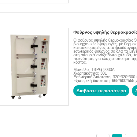
Φούρνος υψηλής θερμοκρασί
Ο φούρνος υψηλής θερμοκρασίας 50
βιομηχανικές εφαρμογές, με θερμοκ
κατασκευασμένος από ψευδάργυρο,
εσωτερικός φούρνος σε όλα τα μεγ
στη σκουριά ανοξείδωτο χάλυβα, τ
πυκνότητας για ελαχιστοποίηση της
κόστος.
Μοντέλο: TBPG-9030A
Χωρητικότητα: 30L
Εσωτερική Διάσταση: 320*320*30
Εξωτερική διάσταση: 665*600*555 
Διαβάστε περισσότερα