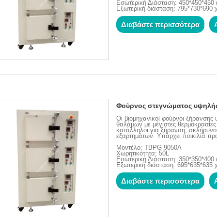
Εσωτερική Διάσταση: 450*450*45
Εξωτερική διάσταση: 795*730*690 
Διαβάστε περισσότερα
Φούρνος στεγνώματος υψηλή
Οι βιομηχανικοί φούρνοι ξήρανσης
θαλάμων με μέγιστες θερμοκρασίες λ
κατάλληλοι για ξήρανση, σκλήρυνσ
εξαρτημάτων. Υπάρχει ποικιλία πρ
Μοντέλο: TBPG-9050A
Χωρητικότητα: 50L
Εσωτερική Διάσταση: 350*350*40
Εξωτερική διάσταση: 695*635*635 
Διαβάστε περισσότερα