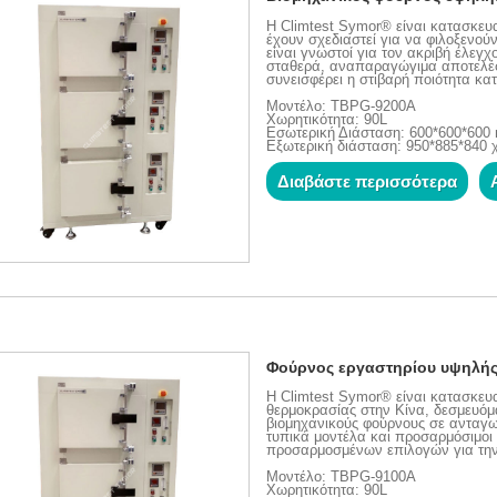
Η Climtest Symor® είναι κατασκευ
έχουν σχεδιαστεί για να φιλοξενού
είναι γνωστοί για τον ακριβή έλεγχ
σταθερά, αναπαραγώγιμα αποτελέσ
συνεισφέρει η στιβαρή ποιότητα κα
Μοντέλο: TBPG-9200A
Χωρητικότητα: 90L
Εσωτερική Διάσταση: 600*600*60
Εξωτερική διάσταση: 950*885*840 
Διαβάστε περισσότερα
Φούρνος εργαστηρίου υψηλής
Η Climtest Symor® είναι κατασκε
θερμοκρασίας στην Κίνα, δεσμευόμ
βιομηχανικούς φούρνους σε ανταγωνι
τυπικά μοντέλα και προσαρμόσιμοι 
προσαρμοσμένων επιλογών για την 
Μοντέλο: TBPG-9100A
Χωρητικότητα: 90L