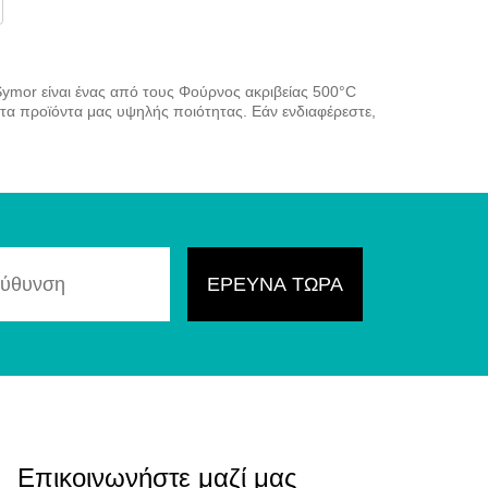
Symor είναι ένας από τους Φούρνος ακριβείας 500°C
 τα προϊόντα μας υψηλής ποιότητας. Εάν ενδιαφέρεστε,
Επικοινωνήστε μαζί μας