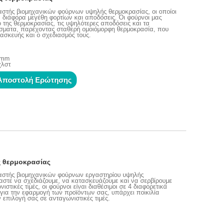
αστής βιομηχανικών φούρνων υψηλής θερμοκρασίας, οι οποίοι
ν διάφορα μεγέθη φορτίων και αποδόσεις. Οι φούρνοι μας
ο της θερμοκρασίας, τις υψηλότερες αποδόσεις και τα
ματα, παρέχοντας σταθερή ομοιόμορφη θερμοκρασία, που
τασκευής και ο σχεδιασμός τους.
0 mm
χλστ
Αποστολή Ερώτησης
 θερμοκρασίας
υαστής βιομηχανικών φούρνων εργαστηρίου υψηλής
αστε να σχεδιάζουμε, να κατασκευάζουμε και να σερβίρουμε
στικές τιμές, οι φούρνοι είναι διαθέσιμοι σε 4 διαφορετικά
για την εφαρμογή των προϊόντων σας, υπάρχει ποικιλία
επιλογή σας σε ανταγωνιστικές τιμές.