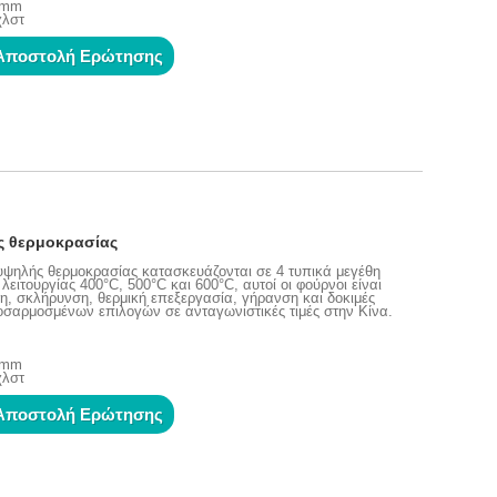
0 mm
χλστ
Αποστολή Ερώτησης
ς θερμοκρασίας
 υψηλής θερμοκρασίας κατασκευάζονται σε 4 τυπικά μεγέθη
ειτουργίας 400°C, 500°C και 600°C, αυτοί οι φούρνοι είναι
η, σκλήρυνση, θερμική επεξεργασία, γήρανση και δοκιμές
οσαρμοσμένων επιλογών σε ανταγωνιστικές τιμές στην Κίνα.
0 mm
χλστ
Αποστολή Ερώτησης