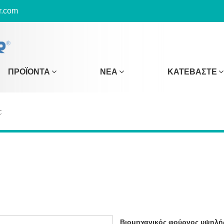
r.com
ΠΡΟΪΌΝΤΑ
ΝΈΑ
ΚΑΤΕΒΆΣΤΕ
C
Βιομηχανικός φούρνος υψηλή