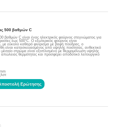
ας 500 βαθμών C
0 βαθμών C είναι ένας ηλεκτρικός φούρνος στεγνώματος για
ρασίες έως 500°C. Ο εξωτερικός φούρνος είναι
 με εύκολο καθαρό φινίρισμα με βαφή πούδρας, ο
έθη είναι κατασκευασμένος από υψηλής ποιότητας, ανθεκτικό
ο μεσαίο στρώμα είναι εξοπλισμένο με θερμομόνωση υψηλής
 απώλειας θερμότητας και προσφέρει αποδοτικό λειτουργικό
0 mm
χλστ
Αποστολή Ερώτησης