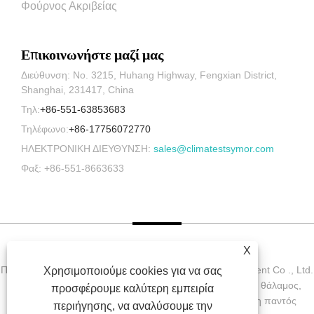
Φούρνος Ακριβείας
Επικοινωνήστε μαζί μας
Διεύθυνση: No. 3215, Huhang Highway, Fengxian District,
Shanghai, 231417, China
Τηλ:
+86-551-63853683
Τηλέφωνο:
+86-17756072770
ΗΛΕΚΤΡΟΝΙΚΗ ΔΙΕΥΘΥΝΣΗ:
sales@climatestsymor.com
Φαξ: +86-551-8663633
X
Πνευματικά δικαιώματα © 2022 Symor Instrument Equipment Co ., Ltd.
Χρησιμοποιούμε cookies για να σας
Περιβαλλοντικός θάλαμος δοκιμών, Ηλεκτρονικός ξηρός θάλαμος,
προσφέρουμε καλύτερη εμπειρία
θάλαμος δοκιμής επιτάχυνσης καιρού με την επιφύλαξη παντός
περιήγησης, να αναλύσουμε την