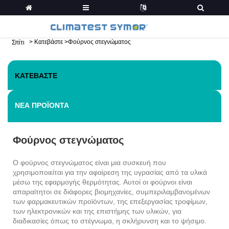
>
Κατεβάστε
>
Φούρνος στεγνώματος
Σπίτι
ΚΑΤΕΒΆΣΤΕ
ΝΈΑ ΠΡΟΪΌΝΤΑ
Φούρνος στεγνώματος
Ο φούρνος στεγνώματος είναι μια συσκευή που
χρησιμοποιείται για την αφαίρεση της υγρασίας από τα υλικά
μέσω της εφαρμογής θερμότητας. Αυτοί οι φούρνοι είναι
απαραίτητοι σε διάφορες βιομηχανίες, συμπεριλαμβανομένων
των φαρμακευτικών προϊόντων, της επεξεργασίας τροφίμων,
των ηλεκτρονικών και της επιστήμης των υλικών, για
διαδικασίες όπως το στέγνωμα, η σκλήρυνση και το ψήσιμο.