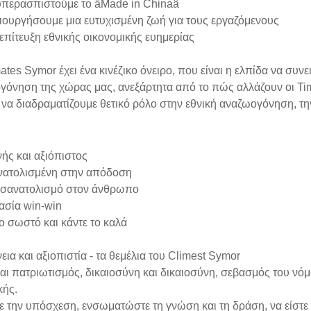
 υπερασπιστούμε το âMade in Chinaâ
ιουργήσουμε μια ευτυχισμένη ζωή για τους εργαζόμενους
 επίτευξη εθνικής οικονομικής ευημερίας
ates Symor έχει ένα κινέζικο όνειρο, που είναι η ελπίδα να συν
γόνηση της χώρας μας, ανεξάρτητα από το πώς αλλάζουν οι Tim
 να διαδραματίζουμε θετικό ρόλο στην εθνική αναζωογόνηση, την
νής και αξιόπιστος
ατολισμένη στην απόδοση
σανατολισμό στον άνθρωπο
ασία win-win
ο σωστό και κάντε το καλά
νεια και αξιοπιστία - τα θεμέλια του Climest Symor
αι πατριωτισμός, δικαιοσύνη και δικαιοσύνη, σεβασμός του νό
κής.
 την υπόσχεση, ενσωματώστε τη γνώση και τη δράση, να είστε 