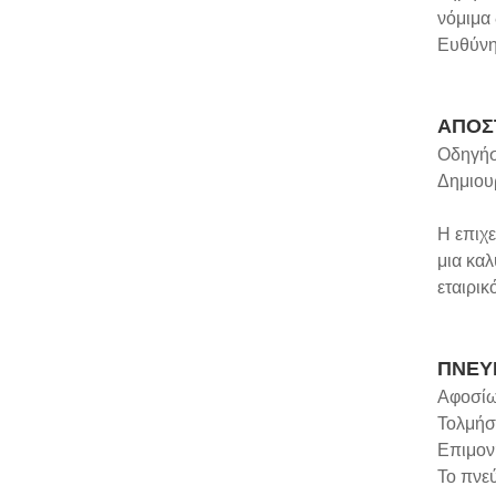
νόμιμα
Ευθύνη:
ΑΠΟΣ
Οδηγήσ
Δημιου
Η επιχε
μια καλ
εταιρικ
ΠΝΕΥ
Αφοσίω
Τολμήστ
Επιμον
Το πνε