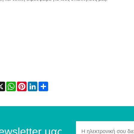
cebook
X
WhatsApp
Pinterest
LinkedIn
Share
ewsletter μας