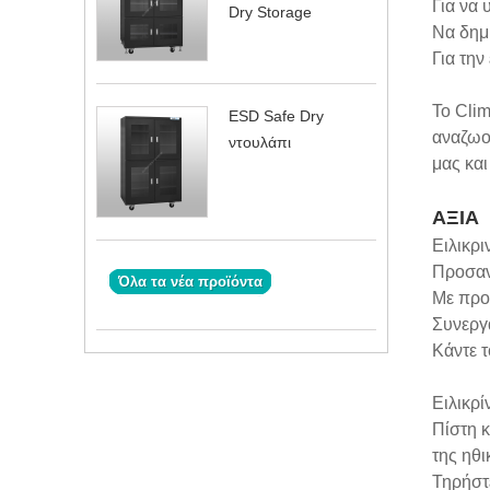
Για να
Dry Storage
Να δημ
Για την
Το Clim
ESD Safe Dry
αναζωο
ντουλάπι
μας και
ΑΞΙΑ
Ειλικρι
Προσαν
Όλα τα νέα προϊόντα
Με προ
Συνεργ
Κάντε τ
Ειλικρί
Πίστη κ
της ηθι
Τηρήστε