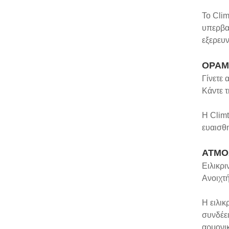
Το Clim
υπερβαί
εξερευν
ΟΡΑΜ
Γίνετε 
Κάντε 
Η Climt
ευαισθη
ΑΤΜΟ
Ειλικρι
Ανοιχτή
Η ειλικ
συνδέει
αρμονικ