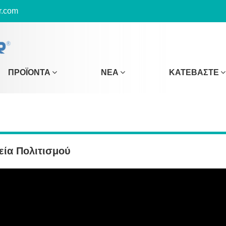
r.com
ΠΡΟΪΌΝΤΑ
ΝΈΑ
ΚΑΤΕΒΆΣΤΕ
εία Πολιτισμού