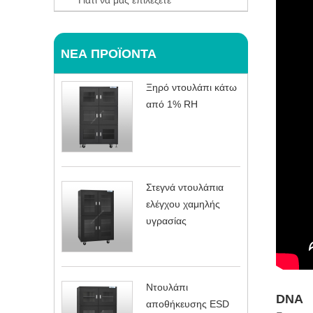
Γιατί να μας επιλέξετε
ΝΈΑ ΠΡΟΪΌΝΤΑ
Ξηρό ντουλάπι κάτω
από 1% RH
Στεγνά ντουλάπια
ελέγχου χαμηλής
υγρασίας
Ντουλάπι
DNA
αποθήκευσης ESD