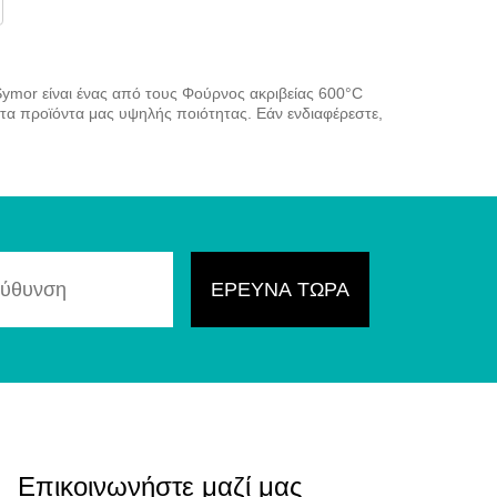
Symor είναι ένας από τους Φούρνος ακριβείας 600°C
 τα προϊόντα μας υψηλής ποιότητας. Εάν ενδιαφέρεστε,
Επικοινωνήστε μαζί μας