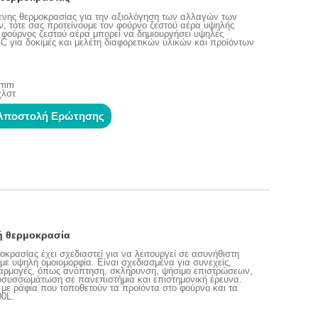
ενης θερμοκρασίας για την αξιολόγηση των αλλαγών των
ν, τότε σας προτείνουμε τον φούρνο ζεστού αέρα υψηλής
φούρνος ζεστού αέρα μπορεί να δημιουργήσει υψηλές
C για δοκιμές και μελέτη διαφορετικών υλικών και προϊόντων
0 mm
χλστ
Αποστολή Ερώτησης
ή θερμοκρασία
ρασίας έχει σχεδιαστεί για να λειτουργεί σε ασυνήθιστη
ε υψηλή ομοιομορφία. Είναι σχεδιασμένα για συνεχείς,
φαρμογές, όπως ανόπτηση, σκλήρυνση, ψήσιμο επιστρώσεων,
οσυσσωμάτωση σε πανεπιστήμια και επιστημονική έρευνα.
ι με ράφια που τοποθετούν τα προϊόντα στο φούρνο και τα
00L.