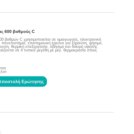
ς 600 βαθμούς C
0 βαθμών C χρησιμοποιείται σε ημιαγωγούς, ηλεκτρονική
 πανεπιστήμια, επιστημονική έρευνα για ξήρανση, ψήσιμο,
νση, θερμική επεξεργασία, σβήσιμο και δοκιμή υψηλής
άζονται σε 4 τυπικά μεγέθη με μέγ. θερμοκρασία στους
0 mm
χλστ
Αποστολή Ερώτησης