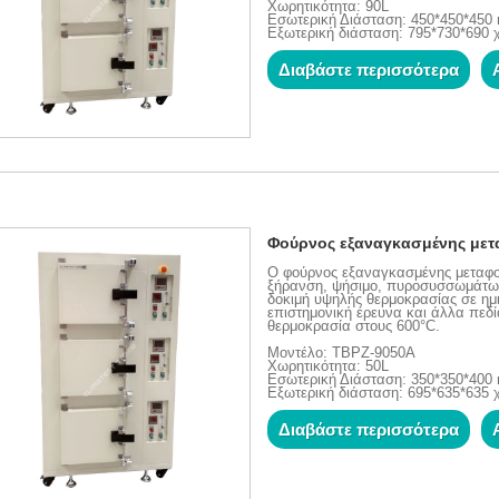
Χωρητικότητα: 90L
Εσωτερική Διάσταση: 450*450*45
Εξωτερική διάσταση: 795*730*690 
Διαβάστε περισσότερα
Φούρνος εξαναγκασμένης μετ
Ο φούρνος εξαναγκασμένης μεταφορ
ξήρανση, ψήσιμο, πυροσυσσωμάτωση
δοκιμή υψηλής θερμοκρασίας σε ημ
επιστημονική έρευνα και άλλα πεδί
θερμοκρασία στους 600°C.
Μοντέλο: TBPZ-9050A
Χωρητικότητα: 50L
Εσωτερική Διάσταση: 350*350*40
Εξωτερική διάσταση: 695*635*635 
Διαβάστε περισσότερα