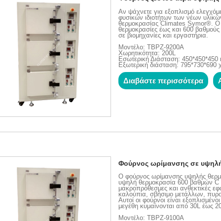
Αν ψάχνετε για εξοπλισμό ελεγχόμ
φυσικών ιδιοτήτων των νέων υλικώ
θερμοκρασίας Climates Symor®. Ο 
θερμοκρασίες έως και 600 βαθμούς 
σε βιομηχανίες και εργαστήρια.
Μοντέλο: TBPZ-9200A
Χωρητικότητα: 200L
Εσωτερική Διάσταση: 450*450*45
Εξωτερική διάσταση: 795*730*690 
Διαβάστε περισσότερα
Φούρνος ωρίμανσης σε υψηλ
Ο φούρνος ωρίμανσης υψηλής θερμοκ
υψηλή θερμοκρασία 600 βαθμών C μ
μακροπρόθεσμες και ανθεκτικές ε
καλούπια, σβήσιμο μετάλλων, πυρ
Αυτοί οι φούρνοι είναι εξοπλισμένο
μεγέθη κυμαίνονται από 30L έως 2
Μοντέλο: TBPZ-9100A