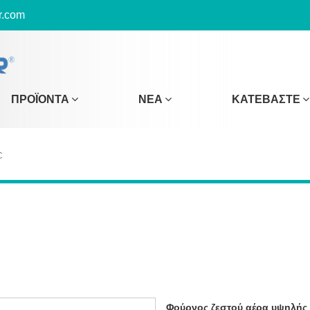
r.com
ΠΡΟΪΌΝΤΑ
ΝΈΑ
ΚΑΤΕΒΆΣΤΕ
C
Φούρνος ζεστού αέρα υψηλής