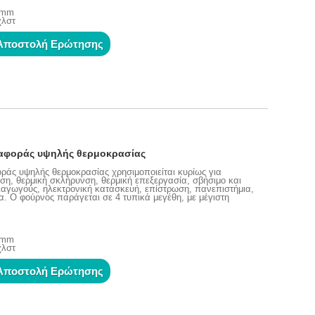
0 mm
χλστ
Αποστολή Ερώτησης
αφοράς υψηλής θερμοκρασίας
άς υψηλής θερμοκρασίας χρησιμοποιείται κυρίως για
, θερμική σκλήρυνση, θερμική επεξεργασία, σβήσιμο και
ιαγωγούς, ηλεκτρονική κατασκευή, επίστρωση, πανεπιστήμια,
α. Ο φούρνος παράγεται σε 4 τυπικά μεγέθη, με μέγιστη
0 mm
χλστ
Αποστολή Ερώτησης