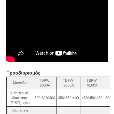
Προσδιορισμός
TBPW-
TBPW-
TBPW-
T
Μοντέλο
9030A
9050A
9100A
9
Εσωτερική
διάσταση
320*320*300
350*350*400
450*450*450
600*
(Π*Β*Υ) χλστ
Εξωτερική