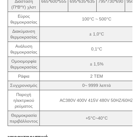
Διάσταση
665*600*555
695*635*635
795*730*690
950*
(Π*Β*Υ) χλστ
Εύρος
100°C ~ 500°C
θερμοκρασίας
Διακύμανση
± 1,0°C
θερμοκρασίας
Ανάλυση
0,1°C
θερμοκρασίας
Ομοιομορφία
± 1,5%
θερμοκρασίας
Ράφια
2 ΤΕΜ
Συγχρονισμός
0~ 9999 λεπτά
Παροχή
ηλεκτρικού
AC380V 400V 415V 480V 50HZ/60HZ
ρεύματος
Θερμοκρασία
+5°C~40°C
περιβάλλοντος