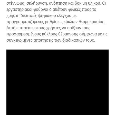
στέγνωμα, σκλήρυνση, ανόπτηση και δοκιμή υλικού. Οι
εργαστηριακοί φούρνοι διαθέτουν φιλικές προς το
χρήστη διεπαφές ψηφιακού ελέγχου με
προγραμματιζόμενες ρυθμίσεις κύκλων θερμοκρασίας.
Αυτό επιτρέπει στους χρήστες να ορίζουν τους
προσαρμοσμένους κύκλους θέρμανσης σύμφωνα με τις
συγκεκριμένες απαιτήσεις των διαδικασιών τους.