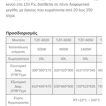
κενού στα 133 Pa, διατίθεται σε πέντε διαφορετικά
μεγέθη, με όγκους που κυμαίνονται από 20 έως 250
λίτρα.
Προσδιορισμός
Μοντέλο
TZF-6020
TZF-6030
TZF-6050
TZF
Κατανάλωση
500W
800W
1400W
2
ενέργειας
Χωρητικότητα
20L
30L
50L
Εσωτερικό
Διαμ.
300*300*275
320*320*300
415*370*345
450*
(Π*Β*Υ)χιλ
Εξωτερικό
Διαμ.
610*445*470
630*460*500
720*515*535
755*
(Π*Β*Υ)χιλ
Εύρος
RT+10°C ~ 200°C
θερμοκρασίας