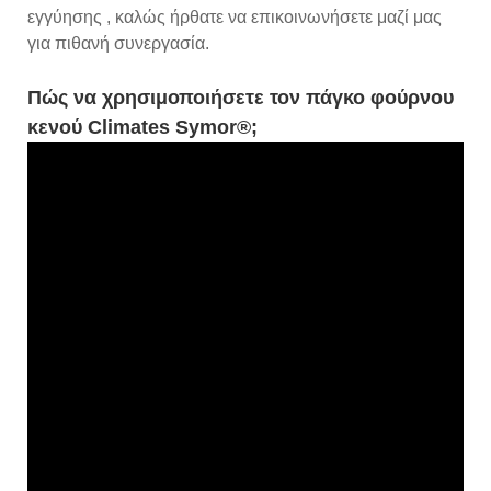
εγγύησης , καλώς ήρθατε να επικοινωνήσετε μαζί μας
για πιθανή συνεργασία.
Πώς να χρησιμοποιήσετε τον πάγκο φούρνου
κενού Climates Symor®;