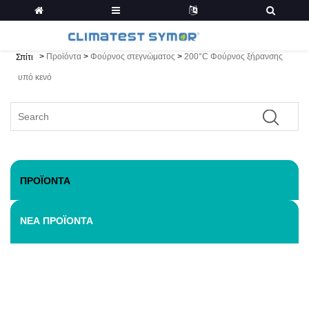
>
Προϊόντα
>
Φούρνος στεγνώματος
>
200°C Φούρνος ξήρανσης
Σπίτι
υπό κενό
ΠΡΟΪΌΝΤΑ
ΝΈΑ ΠΡΟΪΌΝΤΑ