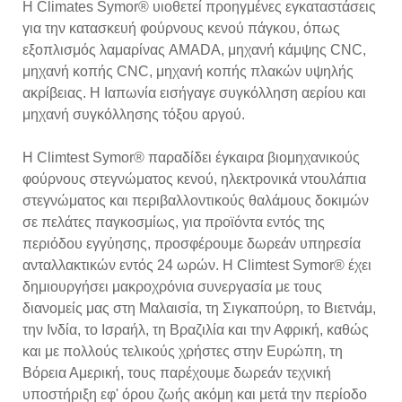
Η Climates Symor® υιοθετεί προηγμένες εγκαταστάσεις
για την κατασκευή φούρνους κενού πάγκου, όπως
εξοπλισμός λαμαρίνας AMADA, μηχανή κάμψης CNC,
μηχανή κοπής CNC, μηχανή κοπής πλακών υψηλής
ακρίβειας. Η Ιαπωνία εισήγαγε συγκόλληση αερίου και
μηχανή συγκόλλησης τόξου αργού.
Η Climtest Symor® παραδίδει έγκαιρα βιομηχανικούς
φούρνους στεγνώματος κενού, ηλεκτρονικά ντουλάπια
στεγνώματος και περιβαλλοντικούς θαλάμους δοκιμών
σε πελάτες παγκοσμίως, για προϊόντα εντός της
περιόδου εγγύησης, προσφέρουμε δωρεάν υπηρεσία
ανταλλακτικών εντός 24 ωρών. Η Climtest Symor® έχει
δημιουργήσει μακροχρόνια συνεργασία με τους
διανομείς μας στη Μαλαισία, τη Σιγκαπούρη, το Βιετνάμ,
την Ινδία, το Ισραήλ, τη Βραζιλία και την Αφρική, καθώς
και με πολλούς τελικούς χρήστες στην Ευρώπη, τη
Βόρεια Αμερική, τους παρέχουμε δωρεάν τεχνική
υποστήριξη εφ' όρου ζωής ακόμη και μετά την περίοδο