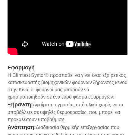
Εφαρμογή
Η Climtest Symor® προσπαθεί να γίνει ένας εξαιρετικός
κατασκευαστής βιομηχανικών φούρνων ξήρανσης κενού
στην Κίνα, οι φούρνοι μας μπορούν να
χρησιμοποιηθούν σε ένα ευρύ φάσμα εφαρμογών:
Ξήρανση:
Αφαίρεση υγρασίας από υλικά χωρίς να τα
υποβάλλετε σε υψηλές θερμοκρασίες, που μπορεί να
προκαλέσουν υποβάθμιση.
Ανόπτηση:
Διαδικασία θερμικής επεξεργασίας που
χρησιμοποιείται για τη βελτίωση της ολκιμότητας και τη