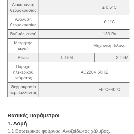
Διακύμανση
± 0,5°C
θερμοκρασίας
Ανάλυση
0,1°C
θερμοκρασίας
Βαθμός κενού
133 Pa
Μετρητής
Μηχανική βελόνα
κενού
Ράφια
1 ΤΕΜ
2 ΤΕΜ
Παροχή
ηλεκτρικού
AC220V 50HZ
ρεύματος
Θερμοκρασία
+5°C~40°C
περιβάλλοντος
Βασικές Παράμετροι
1. Δομή
1.1 Εσωτερικός φούρνος: Ανοξείδωτος χάλυβας,