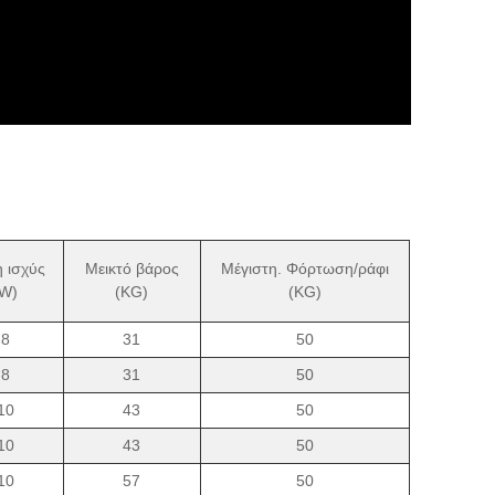
 ισχύς
Μεικτό βάρος
Μέγιστη. Φόρτωση/ράφι
(W)
(KG)
(KG)
8
31
50
8
31
50
10
43
50
10
43
50
10
57
50