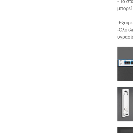
- Το στ
μπορεί 
·Εξαιρε
-Ολόκλη
υγρασί