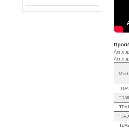
Προσδ
Λειτου
Λειτου
Μοντ
TDA
TDA
TDA
TDA1
TDA