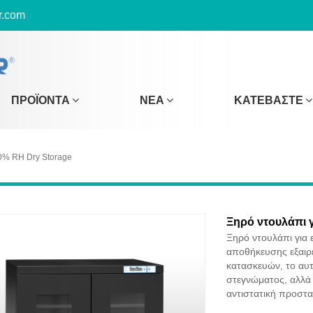
r.com
ΠΡΟΪΌΝΤΑ
ΝΈΑ
ΚΑΤΕΒΆΣΤΕ
0% RH Dry Storage
Ξηρό ντουλάπι γ
Ξηρό ντουλάπι για 
αποθήκευσης εξαιρε
κατασκευών, το αυτ
στεγνώματος, αλλά 
αντιστατική προστα