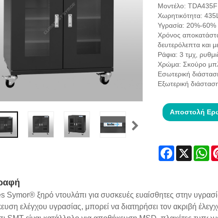
Μοντέλο: TDA435F
Χωρητικότητα: 435
Υγρασία: 20%-60% 
Χρόνος αποκατάστα
δευτερόλεπτα και μ
Ράφια: 3 τμχ, ρυθμ
Χρώμα: Σκούρο μπλ
Εσωτερική διάστα
Εξωτερική διάστα
Αποστολή Ερ
Facebook
X
Wh
ραφή
s Symor® ξηρό ντουλάπι για συσκευές ευαίσθητες στην υγρασία,
υση ελέγχου υγρασίας, μπορεί να διατηρήσει τον ακριβή έλεγ