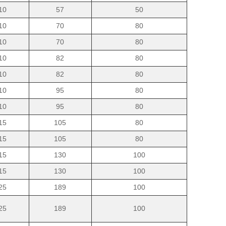
10
57
50
10
70
80
10
70
80
10
82
80
10
82
80
10
95
80
10
95
80
15
105
80
15
105
80
15
130
100
15
130
100
25
189
100
25
189
100