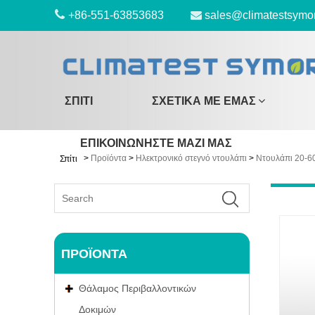
+86-551-63853683
sales@climatestsymo
ΣΠΊΤΙ
ΣΧΕΤΙΚΆ ΜΕ ΕΜΆΣ
ΕΠΙΚΟΙΝΩΝΉΣΤΕ ΜΑΖΊ ΜΑΣ
>
Προϊόντα
>
Ηλεκτρονικό στεγνό ντουλάπι
>
Ντουλάπι 20-6
Σπίτι
ΠΡΟΪΌΝΤΑ
Θάλαμος Περιβαλλοντικών
Δοκιμών