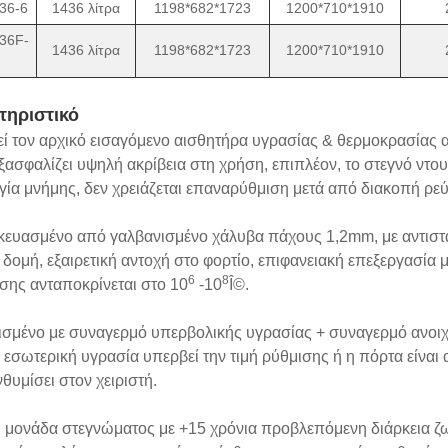
36-6
1436 λίτρα
1198*682*1723
1200*710*1910
36F-
1436 λίτρα
1198*682*1723
1200*710*1910
τηριστικό
εί τον αρχικό εισαγόμενο αισθητήρα υγρασίας & θερμοκρασίας α
ξασφαλίζει υψηλή ακρίβεια στη χρήση, επιπλέον, το στεγνό ντο
γία μνήμης, δεν χρειάζεται επαναρύθμιση μετά από διακοπή ρε
κευασμένο από γαλβανισμένο χάλυβα πάχους 1,2mm, με αντιστ
 δομή, εξαιρετική αντοχή στο φορτίο, επιφανειακή επεξεργασία 
6
8
σης ανταποκρίνεται στο 10
-10
Î©.
ισμένο με συναγερμό υπερβολικής υγρασίας + συναγερμό ανοι
 εσωτερική υγρασία υπερβεί την τιμή ρύθμισης ή η πόρτα είναι
θυμίσει στον χειριστή.
ή μονάδα στεγνώματος με +15 χρόνια προβλεπόμενη διάρκεια ζ