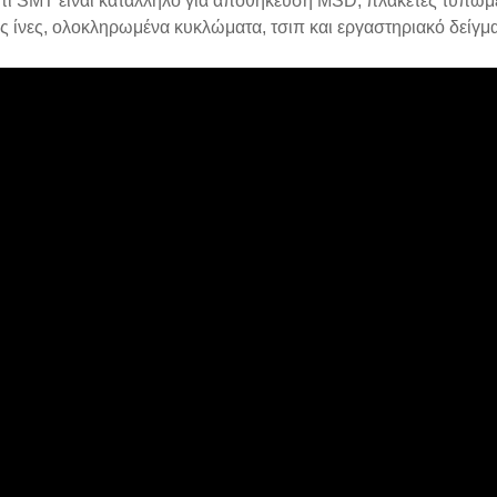
πι SMT είναι κατάλληλο για αποθήκευση MSD, πλακέτες τυπωμέ
ές ίνες, ολοκληρωμένα κυκλώματα, τσιπ και εργαστηριακό δείγμα