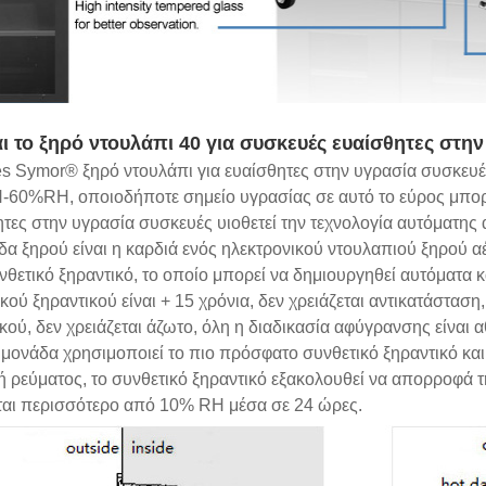
αι το ξηρό ντουλάπι 40 για συσκευές ευαίσθητες στην
s Symor® ξηρό ντουλάπι για ευαίσθητες στην υγρασία συσκευές 
60%RH, οποιοδήποτε σημείο υγρασίας σε αυτό το εύρος μπορεί 
τες στην υγρασία συσκευές υιοθετεί την τεχνολογία αυτόματης
α ξηρού είναι η καρδιά ενός ηλεκτρονικού ντουλαπιού ξηρού α
θετικό ξηραντικό, το οποίο μπορεί να δημιουργηθεί αυτόματα κ
κού ξηραντικού είναι + 15 χρόνια, δεν χρειάζεται αντικατάστα
κού, δεν χρειάζεται άζωτο, όλη η διαδικασία αφύγρανσης είναι 
μονάδα χρησιμοποιεί το πιο πρόσφατο συνθετικό ξηραντικό κα
 ρεύματος, το συνθετικό ξηραντικό εξακολουθεί να απορροφά τ
ται περισσότερο από 10% RH μέσα σε 24 ώρες.