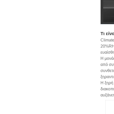
Τι είν
Climate
20%RH-
ευαίσθη
Η μονάδ
από συν
συνθετι
ξηραντι
Η ξηρή 
διακοπή
αυξάνε