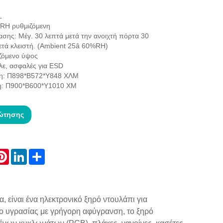
L
RH ρυθμιζόμενη
σης: Μέγ. 30 λεπτά μετά την ανοιχτή πόρτα 30
ετά κλειστή. (Ambient 25â 60%RH)
ιζόμενο ύψος
ε, ασφαλές για ESD
ση: Π898*Β572*Υ848 ΧΛΜ
ση: Π900*Β600*Υ1010 ΧΜ
ώτησης
atsApp
Pinterest
LinkedIn
Share
 είναι ένα ηλεκτρονικό ξηρό ντουλάπι για
χο υγρασίας με γρήγορη αφύγρανση, το ξηρό