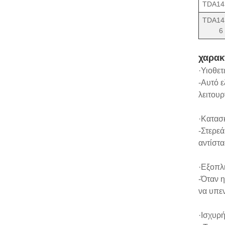
TDA14
TDA14
6
χαρακ
·Υιοθετ
-Αυτό ε
λειτουρ
·Κατασ
-Στερεά
αντίστα
·Εξοπλ
-Όταν η
να υπεν
·Ισχυρ