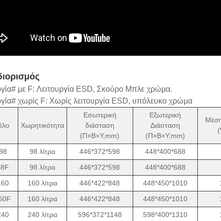
ιορισμός
ργία# με F: Λειτουργία ESD, Σκούρο Μπλε χρώμα.
ργία# χωρίς F: Χωρίς λειτουργία ESD, υπόλευκο χρώμα
Εσωτερική
Εξωτερική
Μέση
έλο
Χωρητικότητα
διάσταση
Διάσταση
(Π×Β×Υ,mm)
(Π×Β×Υ,mm)
98
98 λίτρα
446*372*598
448*400*688
98F
98 λίτρα
446*372*598
448*400*688
160
160 λίτρα
446*422*848
448*450*1010
60F
160 λίτρα
446*422*848
448*450*1010
240
240 λίτρα
596*372*1148
598*400*1310