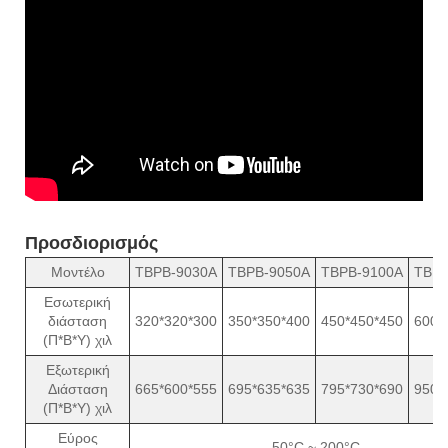
Προσδιορισμός
Μοντέλο
TBPB-9030A
TBPB-9050A
TBPB-9100A
TBPB
Εσωτερική
διάσταση
320*320*300
350*350*400
450*450*450
600*
(Π*Β*Υ) χιλ
Εξωτερική
Διάσταση
665*600*555
695*635*635
795*730*690
950*
(Π*Β*Υ) χιλ
Εύρος
50°C ~ 200°C