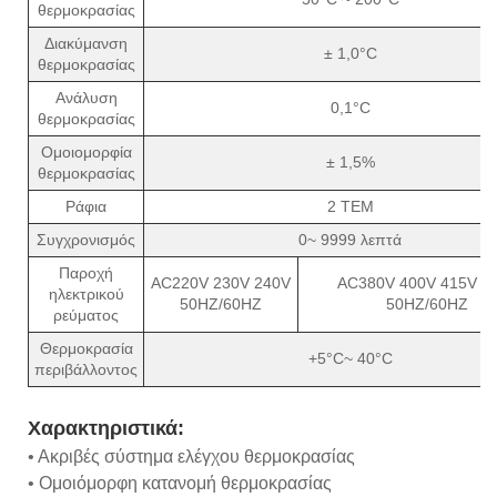
θερμοκρασίας
Διακύμανση
± 1,0°C
θερμοκρασίας
Ανάλυση
0,1°C
θερμοκρασίας
Ομοιομορφία
± 1,5%
θερμοκρασίας
Ράφια
2 ΤΕΜ
Συγχρονισμός
0~ 9999 λεπτά
Παροχή
AC220V 230V 240V
AC380V 400V 415V 4
ηλεκτρικού
50HZ/60HZ
50HZ/60HZ
ρεύματος
Θερμοκρασία
+5°C~ 40°C
περιβάλλοντος
Χαρακτηριστικά:
• Ακριβές σύστημα ελέγχου θερμοκρασίας
• Ομοιόμορφη κατανομή θερμοκρασίας