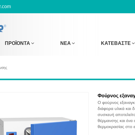
r.com
ΠΡΟΪΌΝΤΑ
ΝΈΑ
ΚΑΤΕΒΆΣΤΕ
νσης
Φούρνος εξαναγ
Ο φούρνος εξαναγκα
διάφορα υλικά και 
συσκευή αποτελείτα
θέρμανσης και ένα 
θερμοκρασίας στο 