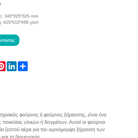
A
η: 340*325*325 mm
η: 625*510*495 χλστ
ώτησης
atsApp
Pinterest
LinkedIn
Share
ηριακός φούρνος ή φούρνος ξήρανσης, είναι ένα
ποικιλίας υλικών ή δειγμάτων. Αυτοί οι φούρνοι
α ζεστού αέρα για την ομοιόμορφη ξήρανση των
 και τη βιομηχανία.