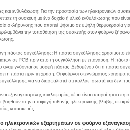
ς και ενθυλάκωση: Για την προστασία των ηλεκτρονικών συσκευ
πτετε τη συσκευή με ένα δοχείο ή υλικό ενθυλάκωσης που είνα
σία σκλήρυνσης που απαιτεί ψήσιμο σε υψηλή θερμοκρασία για
ριλαμβάνει την τοποθέτηση της συσκευής στον φούρνο ξήρανσης
κωσης.
γή πάστας συγκόλλησης: Η πάστα συγκόλλησης χρησιμοποιείτ
μάτων σε PCB πριν από τη συγκόλληση με επαναροή. Η πάστα ε
υ αναμιγνύονται σε μορφή πάστας. Δεδομένου ότι η πάστα συγκ
ει η πάστα πριν τη χρήση. Οι φούρνοι στεγνώματος χρησιμοποι
υγκόλλησης για να διασφαλιστεί ότι κολλάει σωστά και δεν π
νοι εξαναγκασμένης κυκλοφορίας αέρα είναι απαραίτητοι στη σ
ι βοηθούν στην αποφυγή πιθανής ηλεκτρονικής βλάβης αφαιρών
σίας κατασκευής.
ο ηλεκτρονικών εξαρτημάτων σε φούρνο εξαναγκασ