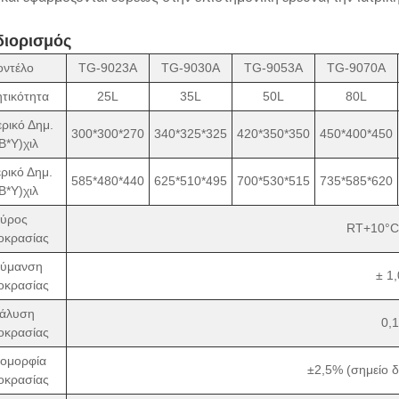
ιορισμός
ντέλο
TG-9023A
TG-9030A
TG-9053A
TG-9070A
τικότητα
25L
35L
50L
80L
ρικό Δημ.
300*300*270
340*325*325
420*350*350
450*400*450
Β*Υ)χιλ
ρικό Δημ.
585*480*440
625*510*495
700*530*515
735*585*620
Β*Υ)χιλ
ύρος
RT+10°C
οκρασίας
κύμανση
± 1
οκρασίας
άλυση
0,
οκρασίας
ομορφία
±2,5% (σημείο 
οκρασίας