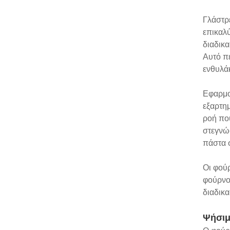
Γλάστρε
επικαλύ
διαδικα
Αυτό πε
ενθυλά
Εφαρμο
εξαρτη
ροή πο
στεγνώσ
πάστα σ
Οι φούρ
φούρνο
διαδικα
Ψήσιμ