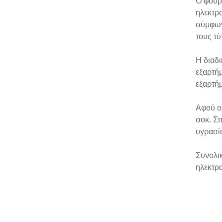
Ο φούρ
ηλεκτρο
σύμφων
τους τ
Η διαδι
εξαρτήμ
εξαρτήμ
Αφού ολ
σοκ. Στ
υγρασί
Συνολικ
ηλεκτρ