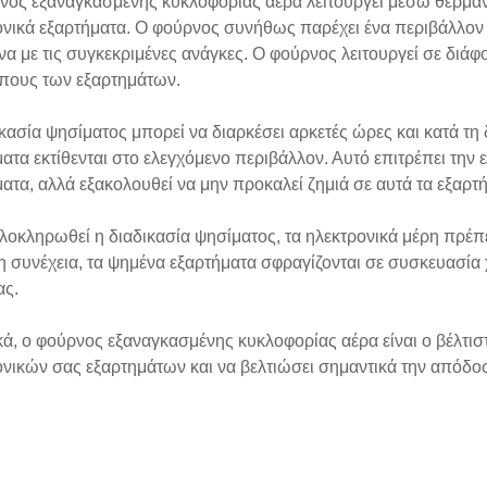
νος εξαναγκασμένης κυκλοφορίας αέρα λειτουργεί μέσω θέρμαν
νικά εξαρτήματα. Ο φούρνος συνήθως παρέχει ένα περιβάλλον 
α με τις συγκεκριμένες ανάγκες. Ο φούρνος λειτουργεί σε διά
ύπους των εξαρτημάτων.
κασία ψησίματος μπορεί να διαρκέσει αρκετές ώρες και κατά τη 
ατα εκτίθενται στο ελεγχόμενο περιβάλλον. Αυτό επιτρέπει την
ατα, αλλά εξακολουθεί να μην προκαλεί ζημιά σε αυτά τα εξαρτ
οκληρωθεί η διαδικασία ψησίματος, τα ηλεκτρονικά μέρη πρέπε
η συνέχεια, τα ψημένα εξαρτήματα σφραγίζονται σε συσκευασί
ας.
ά, ο φούρνος εξαναγκασμένης κυκλοφορίας αέρα είναι ο βέλτιστ
ονικών σας εξαρτημάτων και να βελτιώσει σημαντικά την απόδ