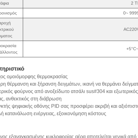
άφια
2 
ρονισμός
0~ 999
αροχή
κτρικού
AC220
ύματος
οκρασία
+5°C
άλλοντος
τηριστικό
χος ομοιόμορφης θερμοκρασίας
ρη θέρμανση και ξήρανση δειγμάτων, ικανή να θερμάνει δείγμα
ερικός φούρνος από ανοξείδωτο ατσάλι sus#304 και εξωτερικό
ς, ανθεκτικός στη διάβρωση
γκτής ψηφιακής οθόνης PID σας προσφέρει ακριβή και αξιόπισ
λή κατανάλωση ενέργειας, εξοικονόμηση κόστους
νος εξαναγκασμένης κυκλοφορίας αέρα αποτελείται γενικά από 