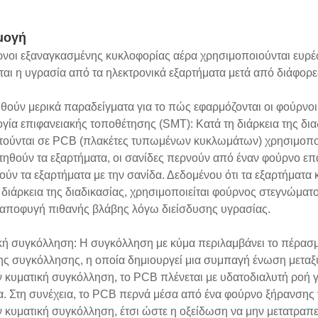
μογή
ρνοι εξαναγκασμένης κυκλοφορίας αέρα χρησιμοποιούνται ευρέω
ται η υγρασία από τα ηλεκτρονικά εξαρτήματα μετά από διάφορε
θούν μερικά παραδείγματα για το πώς εφαρμόζονται οι φούρνοι
γία επιφανειακής τοποθέτησης (SMT): Κατά τη διάρκεια της δια
τούνται σε PCB (πλακέτες τυπωμένων κυκλωμάτων) χρησιμοποι
τηθούν τα εξαρτήματα, οι σανίδες περνούν από έναν φούρνο επ
ύν τα εξαρτήματα με την σανίδα. Δεδομένου ότι τα εξαρτήματα
 διάρκεια της διαδικασίας, χρησιμοποιείται φούρνος στεγνώμα
ν αποφυγή πιθανής βλάβης λόγω διείσδυσης υγρασίας.
κή συγκόλληση: Η συγκόλληση με κύμα περιλαμβάνει το πέρασ
ης συγκόλλησης, η οποία δημιουργεί μια συμπαγή ένωση μεταξ
 κυματική συγκόλληση, το PCB πλένεται με υδατοδιαλυτή ροή 
. Στη συνέχεια, το PCB περνά μέσα από ένα φούρνο ξήρανσης γ
 κυματική συγκόλληση, έτσι ώστε η οξείδωση να μην μετατραπε