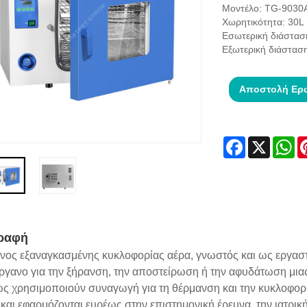
Μοντέλο: TG-9030
Χωρητικότητα: 30L
Εσωτερική διάστασ
Εξωτερική διάστασ
Αποστολή Ερ
Facebook
X
Wh
ραφή
νος εξαναγκασμένης κυκλοφορίας αέρα, γνωστός και ως εργαστ
ργανο για την ξήρανση, την αποστείρωση ή την αφυδάτωση μιας 
ς χρησιμοποιούν συναγωγή για τη θέρμανση και την κυκλοφορί
και εφαρμόζονται ευρέως στην επιστημονική έρευνα, την ιατρική