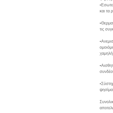
•Εσωτερ
και τα
•Θερμα
τις συγ
•Ανεμισ
ομοιόμ
χαμηλή
•Αισθη
συνδέον
•Σύστημ
ψησίμα
Συνολικ
αποτελε