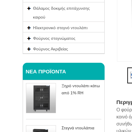
Θάλαμος δοκιμής επιτάχυνσης
καιρού
Ηλεκτρονικό στεγνό ντουλάπι
Φούρνος στεγνώματος
Φούρνος Ακριβείας
ΝΈΑ ΠΡΟΪΌΝΤΑ
Ξηρό ντουλάπι κάτω
από 1% RH
Περιγ
Ο φούρ
κοινό ό
συνήθω
Στεγνά ντουλάπια
υλικών 