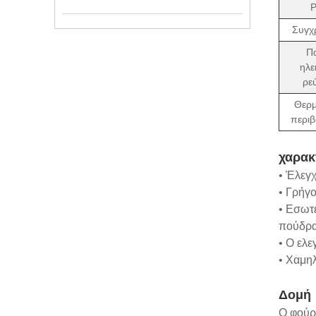
Ρ
Συγχ
Π
ηλε
ρε
Θερμ
περιβ
χαρακ
• Έλεγ
• Γρήγο
• Εσωτ
πούδρα
• Ο ελε
• Χαμη
Δομή
Ο φούρ