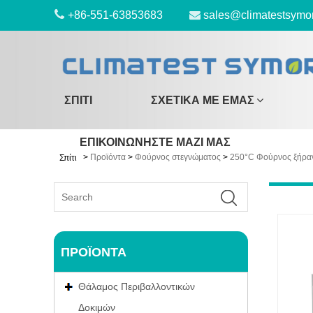
+86-551-63853683
sales@climatestsymo
ΣΠΊΤΙ
ΣΧΕΤΙΚΆ ΜΕ ΕΜΆΣ
ΕΠΙΚΟΙΝΩΝΉΣΤΕ ΜΑΖΊ ΜΑΣ
>
Προϊόντα
>
Φούρνος στεγνώματος
>
250°C Φούρνος ξήρα
Σπίτι
ΠΡΟΪΌΝΤΑ
Θάλαμος Περιβαλλοντικών
Δοκιμών