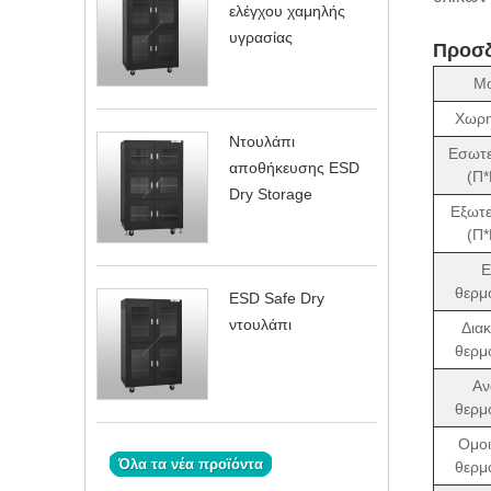
ελέγχου χαμηλής
υγρασίας
Προσδ
Μο
Χωρη
Ντουλάπι
Εσωτε
αποθήκευσης ESD
(Π*
Dry Storage
Εξωτε
(Π*
Ε
θερμ
ESD Safe Dry
ντουλάπι
Δια
θερμ
Αν
θερμ
Ομοι
Όλα τα νέα προϊόντα
θερμ