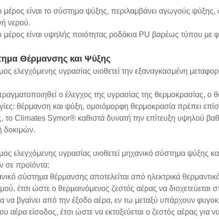
 μέρος είναι το σύστημα ψύξης, περιλαμβάνει αγωγούς ψύξης, σ
νή νερού.
ω μέρος είναι υψηλής ποιότητας ροδάκια PU βαρέως τύπου με φ
τημα Θέρμανσης και Ψύξης
ος ελεγχόμενης υγρασίας υιοθετεί την εξαναγκασμένη μεταφορ
πραγματοποιηθεί ο έλεγχος της υγρασίας της θερμοκρασίας, ο θ
γίες: θέρμανση και ψύξη, ομοιόμορφη θερμοκρασία πρέπει επί
ς, το Climates Symor® καθιστά δυνατή την επίτευξη υψηλού β
ή δοκιμών.
μος ελεγχόμενης υγρασίας υιοθετεί μηχανικό σύστημα ψύξης κα
ν σε προϊόντα:
νικό σύστημα θέρμανσης αποτελείται από ηλεκτρικά θερμαντικ
μού, έτσι ώστε ο θερμαινόμενος ζεστός αέρας να διοχετεύεται σ
α να βγαίνει από την έξοδο αέρα, εν τω μεταξύ υπάρχουν φυγοκ
ου αέρα είσοδος, έτσι ώστε να εκτοξεύεται ο ζεστός αέρας για ν