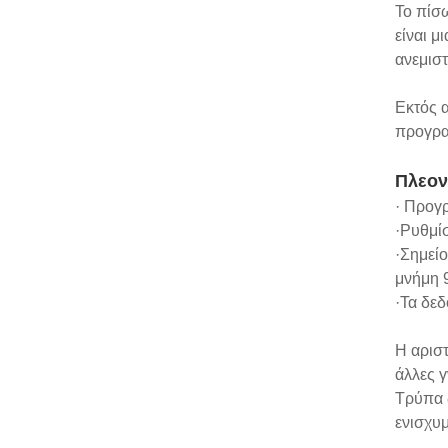
Το πίσω
είναι μ
ανεμιστ
Εκτός α
προγρα
Πλεον
· Προγ
·Ρυθμίσ
·Σημεί
μνήμη 
·Τα δε
Η αριστ
άλλες 
Τρύπα 
ενισχυ