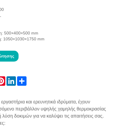
00
L
ση: 500×400×500 mm
ση: 1050×1030×1750 mm
ώτησης
atsApp
Pinterest
LinkedIn
Share
εργαστήρια και ερευνητικά ιδρύματα, έχουν
σσόμενο περιβάλλον υψηλής χαμηλής θερμοκρασίας
 λύση δοκιμών για να καλύψει τις απαιτήσεις σας.
ες: