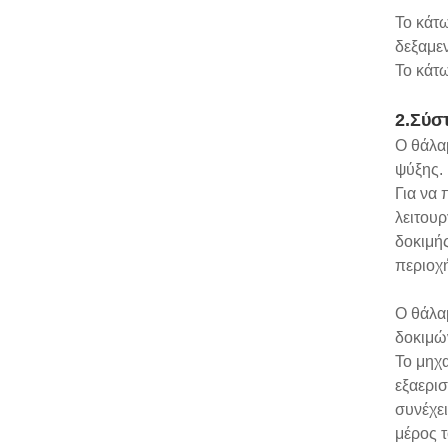
Το κάτω
δεξαμε
Το κάτ
2.Σύσ
Ο θάλαμ
ψύξης.
Για να 
λειτουρ
δοκιμή
περιοχ
Ο θάλα
δοκιμώ
Το μηχα
εξαερισ
συνέχει
μέρος τ