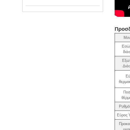
Προσδ
Μον
Εσωτ
διά
Εξωτ
Διά
Εύ
θερμο
Ποσ
θέρμ
Ρυθμό
Εύρος 
Προκα
υγρ