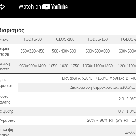
ιορισμός
τέλο
TGDJS-50
TGDJS-100
TGDJS-150
TGDJS-
ερική
350×320×450
500×400×500
500×500×600
600×500
σταση
ερική
950×950×1400
1050×1030×1750
1050×1100×1850
1120×1100
σταση
Μοντέλο Α ​​:-20°C~+150°C Μοντέλο Β: -
ρος
κρασίας
Διακύμανση θερμοκρασίας: ≤±0,5°C;
οστό
2,0~3,0°C
ανσης
ς ψύξης
0,7~1,0°C
Υγρασίας
20% ~ 98% RH (5% RH, 10
τάληψη
+2/-3%
ασίας