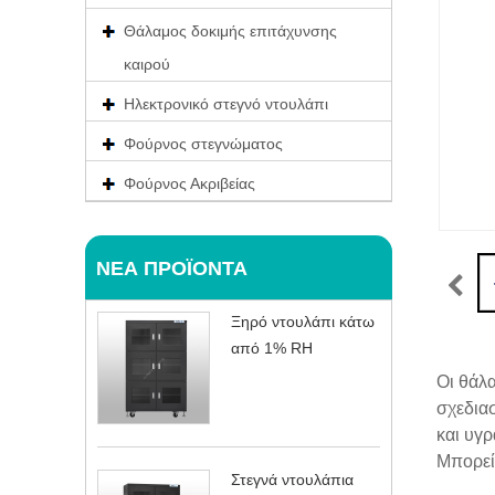
Θάλαμος δοκιμής επιτάχυνσης
καιρού
Ηλεκτρονικό στεγνό ντουλάπι
Φούρνος στεγνώματος
Φούρνος Ακριβείας
ΝΈΑ ΠΡΟΪΌΝΤΑ
Ξηρό ντουλάπι κάτω
από 1% RH
Οι θάλα
σχεδια
και υγρ
Μπορείτ
Στεγνά ντουλάπια