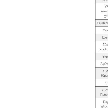
Υλ
εσωτ
χώ
Εξωτερι
Μό
Ελε
Σύσ
κυκλο
Υγρ
Αφύγ
Σύσ
θέρμ
Ψ
Συσ
Προσ
Πα
ηλεκ