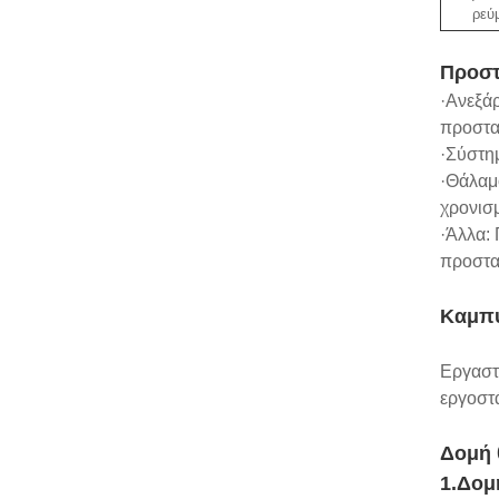
ρεύ
Προστ
·Ανεξάρ
προστασ
·Σύστη
·Θάλαμ
χρονισ
·Άλλα:
προστα
Καμπύ
Εργαστ
εργοστ
Δομή 
1.Δομ