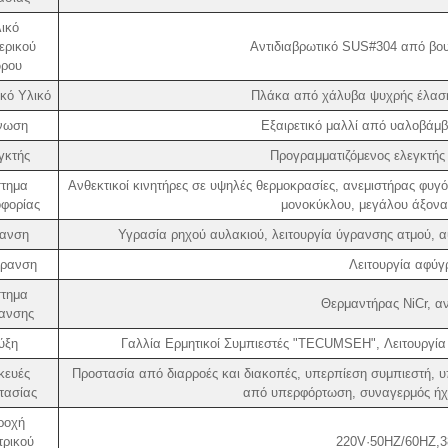
ικό
ερικού
Αντιδιαβρωτικό SUS#304 από βου
ρου
κό Υλικό
Πλάκα από χάλυβα ψυχρής έλαση
νωση
Εξαιρετικό μαλλί από υαλοβάμ
γκτής
Προγραμματιζόμενος ελεγκτής
τημα
Ανθεκτικοί κινητήρες σε υψηλές θερμοκρασίες, ανεμιστήρας φ
φορίας
μονοκύκλου, μεγάλου άξονα
ανση
Υγρασία ρηχού αυλακιού, λειτουργία ύγρανσης ατμού, 
ρανση
Λειτουργία αφύγ
τημα
Θερμαντήρας NiCr, α
ανσης
ύξη
Γαλλία Ερμητικοί Συμπιεστές "TECUMSEH", Λειτουργία 
κευές
Προστασία από διαρροές και διακοπές, υπερπίεση συμπιεστή, 
τασίας
από υπερφόρτωση, συναγερμός ήχο
ροχή
τρικού
220V·50HZ/60HZ,