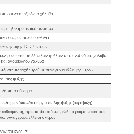
ρτσισμένο ανοξείδωτο χάλυβα
ς με ηλεκτροστατικό ψεκασμό
βακα / αφρός πολυουρεθάνης
 οθόνης αφής LCD 7 ιντσών
υγόκεντρου τύπου πολλαπλών φύλλων από ανοξείδωτο χάλυβα,
 και ανοξείδωτου χάλυβα
αυτόματη παροχή νερού με συναγερμό έλλειψης νερού
ρανσης ψύξης
νεξάρτητο σύστημα
ψύξης μονάδας/Λειτουργία διπλής ψύξης (αερόψυξη)
υπερθέρμανση, προστασία από υπερβολικό ρεύμα, προστασία
υ, συναγερμός έλλειψης νερού
380V 50HZ/60HZ