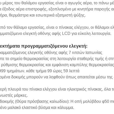
 μέρος του θαλάμου εργασίας είναι ο αγωγός αέρα, το πάνω μέ
ια έξοδος αέρα επιστροφής, εξοπλισμένο με κινητήρα παροχής α
ήρα, θερμάστρα και εσωτερικά εξατμιστή ψύξης.
πό τον θάλαμο εργασίας, είναι ο πίνακας ελέγχου, οι θάλαμοι 
μματιζόμενο ελεγκτή οθόνης αφής LCD για εύκολη λειτουργία.
εκτήματα προγραμματιζόμενου ελεγκτή:
ραμματιζόμενος ελεγκτής οθόνης αφής 7 ιντσών Ιαπωνίας
τε το σημείο θερμοκρασίας στη λειτουργία σταθερής τιμής ή σ
ο ρύθμισης θερμοκρασίας και εμφάνιση καμπύλης θερμοκρασία
999 τμημάτων. κάθε τμήμα 99 ώρες 59 λεπτά
δομένα δοκιμής μπορούν να ληφθούν όπως απαιτείται μέσω τη
ερή πλευρά του πίνακα ελέγχου είναι ηλεκτρικός πίνακας, όλα τ
γνωστές μάρκες.
δοκιμής (Θύρα πρόσβασης καλωδίου): Η οπή μολύβδου φ50 mm 
μένο μαλακό ελαστικό βύσμα και κάλυμμα.