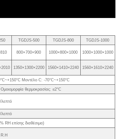
250
TGDJS-500
TGDJS-800
TGDJS-1000
×810
800×700×900
1000×800×1000
1000×1000×1000
×2010
1350×1300×2200
1560×1410×2240
1560×1610×2240
40°C~+150°C Μοντέλο C: -70°C~+150°C
 Ομοιομορφία θερμοκρασίας: ≤2°C
/λεπτό
/λεπτό
% RH επίσης διαθέσιμα)
 R.H