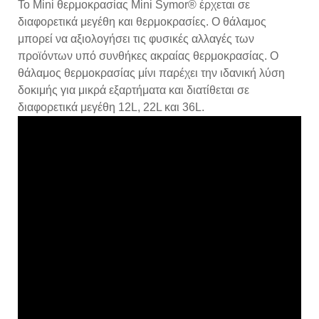
Το Mini θερμοκρασίας Mini Symor® έρχεται σε
διαφορετικά μεγέθη και θερμοκρασίες. Ο θάλαμος
μπορεί να αξιολογήσει τις φυσικές αλλαγές των
προϊόντων υπό συνθήκες ακραίας θερμοκρασίας. Ο
θάλαμος θερμοκρασίας μίνι παρέχει την ιδανική λύση
δοκιμής για μικρά εξαρτήματα και διατίθεται σε
διαφορετικά μεγέθη 12L, 22L και 36L.