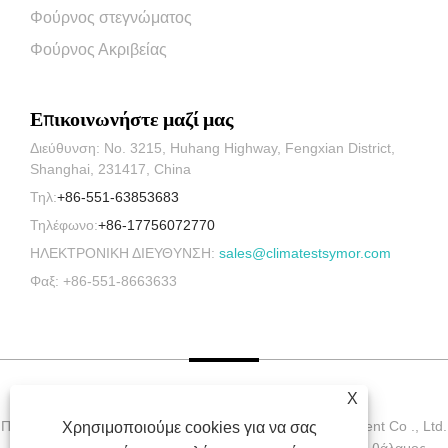
Φούρνος στεγνώματος
Φούρνος Ακριβείας
Επικοινωνήστε μαζί μας
Διεύθυνση: No. 3215, Huhang Highway, Fengxian District,
Shanghai, 231417, China
Τηλ:
+86-551-63853683
Τηλέφωνο:
+86-17756072770
ΗΛΕΚΤΡΟΝΙΚΗ ΔΙΕΥΘΥΝΣΗ:
sales@climatestsymor.com
Φαξ: +86-551-8663633
X
Πνευματικά δικαιώματα © 2022 Symor Instrument Equipment Co ., Ltd.
Χρησιμοποιούμε cookies για να σας