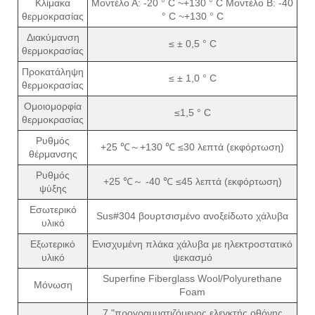
Κλίμακα
Μοντέλο Α: -20 ° C ~+130 ° C Μοντέλο B: -40
θερμοκρασίας
° C ~+130 ° C
Διακύμανση
≤ ± 0,5 ° C
θερμοκρασίας
Προκατάληψη
≤ ± 1,0 ° C
θερμοκρασίας
Ομοιομορφία
≤1,5 ° C
θερμοκρασίας
Ρυθμός
+25 ℃～+130 ℃ ≤30 λεπτά (εκφόρτωση)
θέρμανσης
Ρυθμός
+25 ℃～ -40 ℃ ≤45 λεπτά (εκφόρτωση)
ψύξης
Εσωτερικό
Sus#304 βουρτσισμένο ανοξείδωτο χάλυβα
υλικό
Εξωτερικό
Ενισχυμένη πλάκα χάλυβα με ηλεκτροστατικό
υλικό
ψεκασμό
Superfine Fiberglass Wool/Polyurethane
Μόνωση
Foam
7 "προγραμματιζόμενος ελεγκτής οθόνης