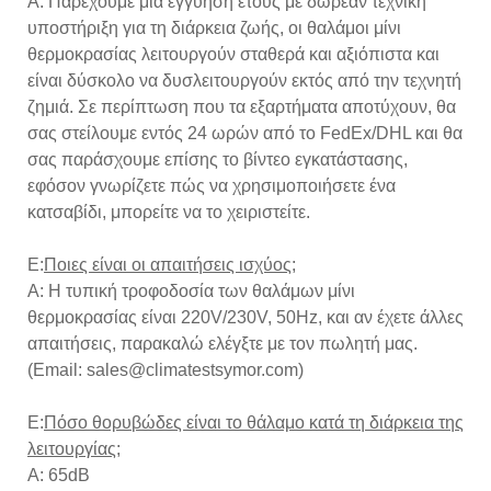
Α: Παρέχουμε μια εγγύηση έτους με δωρεάν τεχνική
υποστήριξη για τη διάρκεια ζωής, οι θαλάμοι μίνι
θερμοκρασίας λειτουργούν σταθερά και αξιόπιστα και
είναι δύσκολο να δυσλειτουργούν εκτός από την τεχνητή
ζημιά. Σε περίπτωση που τα εξαρτήματα αποτύχουν, θα
σας στείλουμε εντός 24 ωρών από το FedEx/DHL και θα
σας παράσχουμε επίσης το βίντεο εγκατάστασης,
εφόσον γνωρίζετε πώς να χρησιμοποιήσετε ένα
κατσαβίδι, μπορείτε να το χειριστείτε.
Ε:
Ποιες είναι οι απαιτήσεις ισχύος;
Α: Η τυπική τροφοδοσία των θαλάμων μίνι
θερμοκρασίας είναι 220V/230V, 50Hz, και αν έχετε άλλες
απαιτήσεις, παρακαλώ ελέγξτε με τον πωλητή μας.
(Email: sales@climatestsymor.com)
Ε:
Πόσο θορυβώδες είναι το θάλαμο κατά τη διάρκεια της
λειτουργίας;
Α: 65dB