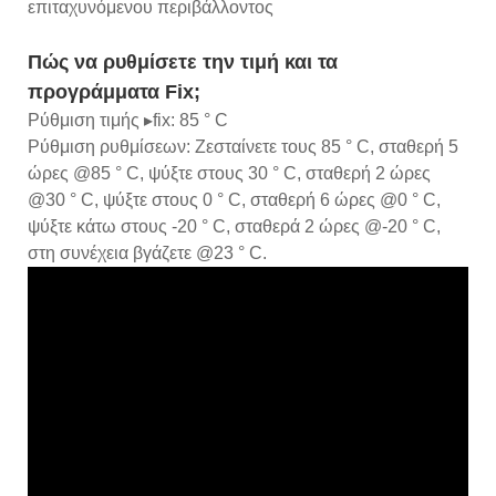
επιταχυνόμενου περιβάλλοντος
Πώς να ρυθμίσετε την τιμή και τα
προγράμματα Fix;
Ρύθμιση τιμής ▸fix: 85 ° C
Ρύθμιση ρυθμίσεων: Ζεσταίνετε τους 85 ° C, σταθερή 5
ώρες @85 ° C, ψύξτε στους 30 ° C, σταθερή 2 ώρες
@30 ° C, ψύξτε στους 0 ° C, σταθερή 6 ώρες @0 ° C,
ψύξτε κάτω στους -20 ° C, σταθερά 2 ώρες @-20 ° C,
στη συνέχεια βγάζετε @23 ° C.