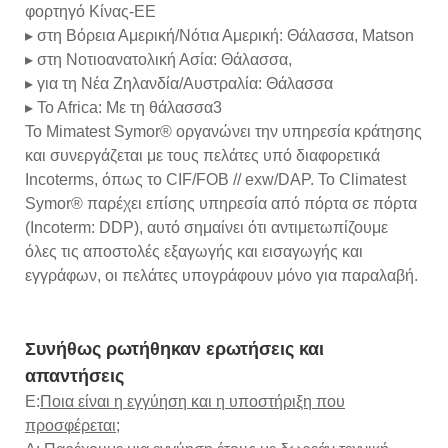
φορτηγό Κίνας-ΕΕ
▸ στη Βόρεια Αμερική/Νότια Αμερική: Θάλασσα, Matson
▸ στη Νοτιοανατολική Ασία: Θάλασσα,
▸ για τη Νέα Ζηλανδία/Αυστραλία: Θάλασσα
▸ To Africa: Με τη θάλασσα3
Το Mimatest Symor® οργανώνει την υπηρεσία κράτησης
και συνεργάζεται με τους πελάτες υπό διαφορετικά
Incoterms, όπως το CIF/FOB // exw/DAP. Το Climatest
Symor® παρέχει επίσης υπηρεσία από πόρτα σε πόρτα
(Incoterm: DDP), αυτό σημαίνει ότι αντιμετωπίζουμε
όλες τις αποστολές εξαγωγής και εισαγωγής και
εγγράφων, οι πελάτες υπογράφουν μόνο για παραλαβή.
Συνήθως ρωτήθηκαν ερωτήσεις και
απαντήσεις
Ε:
Ποια είναι η εγγύηση και η υποστήριξη που
προσφέρεται;