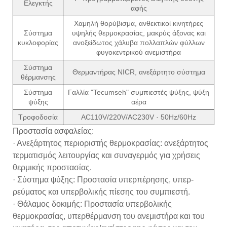
Ελεγκτής
αφής
Χαμηλή θορύβισμα, ανθεκτικοί κινητήρες
Σύστημα
υψηλής θερμοκρασίας, μακρύς άξονας και
κυκλοφορίας
ανοξείδωτος χάλυβα πολλαπλών φύλλων
φυγοκεντρικού ανεμιστήρα
Σύστημα
Θερμαντήρας NICR, ανεξάρτητο σύστημα
θέρμανσης
Σύστημα
Γαλλία "Tecumseh" συμπιεστές ψύξης, ψύξη
ψύξης
αέρα
Τροφοδοσία
AC110V/220V/AC230V · 50Hz/60Hz
Προστασία ασφαλείας:
· Ανεξάρτητος περιοριστής θερμοκρασίας: ανεξάρτητος
τερματισμός λειτουργίας και συναγερμός για χρήσεις
θερμικής προστασίας.
· Σύστημα ψύξης: Προστασία υπερπέρησης, υπερ-
ρεύματος και υπερβολικής πίεσης του συμπιεστή.
· Θάλαμος δοκιμής: Προστασία υπερβολικής
θερμοκρασίας, υπερθέρμανση του ανεμιστήρα και του