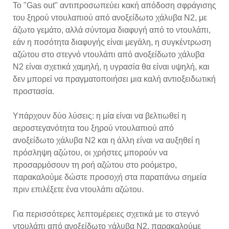
Το "Gas out" αντιπροσωπεύει κακή απόδοση σφράγισης
του ξηρού ντουλαπιού από ανοξείδωτο χάλυβα N2, με
άζωτο γεμάτο, αλλά σύντομα διαφυγή από το ντουλάπι,
εάν η ποσότητα διαφυγής είναι μεγάλη, η συγκέντρωση
αζώτου στο στεγνό ντουλάπι από ανοξείδωτο χάλυβα
N2 είναι σχετικά χαμηλή, η υγρασία θα είναι υψηλή, και
δεν μπορεί να πραγματοποιήσει μια καλή αντιοξειδωτική
προστασία.
Υπάρχουν δύο λύσεις: η μία είναι να βελτιωθεί η
αεροστεγανότητα του ξηρού ντουλαπιού από
ανοξείδωτο χάλυβα N2 και η άλλη είναι να αυξηθεί η
πρόσληψη αζώτου, οι χρήστες μπορούν να
προσαρμόσουν τη ροή αζώτου στο ροόμετρο,
παρακαλούμε δώστε προσοχή στα παραπάνω σημεία
πριν επιλέξετε ένα ντουλάπι αζώτου.
Για περισσότερες λεπτομέρειες σχετικά με το στεγνό
ντουλάπι από ανοξείδωτο χάλυβα N2, παρακαλούμε