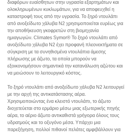
διαφόρων ευαίσθητων στην υγρασία εξαρτημάτων και
ολοκληρωμένων κυκλωμάτων, για να αποφευχθεί η
καταστροφή τους από την υγρασία. Το ξηρό ντουλάπι
από ανοξείδωτο χάλυβα N2 χρησιμοποιείται ευρέως για
την αποθήκευση γκοφρετών στη βιομηχανία
ημιαγωγών. Climates Symor® Το ξηρό ντουλάπι από
ανοξείδωτο χάλυβα N2 έχει προφανή πλεονεκτήματα σε
σύγκριση με τα συνηθισμένα ντουλάπια άμεσης
πλήρωσης με άζωτο, τα οποία μπορούν να
εξοικονομήσουν σημαντικά την κατανάλωση αζώτου και
να μειώσουν το λειτουργικό κόστος.
Το ξηρό ντουλάπι από ανοξείδωτο χάλυβα N2 λειτουργεί
με την αρχή της αντικατάστασης αέρα.
Χρησιμοποιώντας ένα κλειστό ντουλάπι, το άζωτο
διοχετεύεται στο ερμάριο μέσω μιας εξωτερικής πηγής
αέρα, το αέριο άζωτο αντικαθιστά γρήγορα όλους τους
υδρατμούς και το οξυγόνο μέσα. Υπάρχει μια
παρεξήγηση, πολλοί πιθανοί πελάτες αμφιβάλλουν για