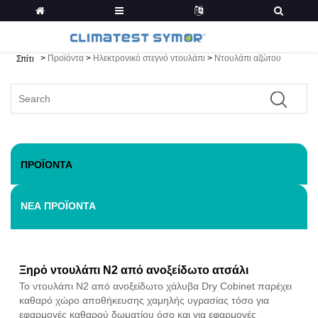
>
Προϊόντα
>
Ηλεκτρονικό στεγνό ντουλάπι
>
Ντουλάπι αζώτου
Σπίτι
ΠΡΟΪΌΝΤΑ
ΝΈΑ ΠΡΟΪΌΝΤΑ
Ξηρό ντουλάπι N2 από ανοξείδωτο ατσάλι
Το ντουλάπι N2 από ανοξείδωτο χάλυβα Dry Cobinet παρέχει
καθαρό χώρο αποθήκευσης χαμηλής υγρασίας τόσο για
εφαρμογές καθαρού δωματίου όσο και για εφαρμογές