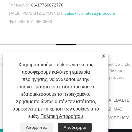
Τηλέφωνο:
+86-17756072770
ΗΛΕΚΤΡΟΝΙΚΗ ΔΙΕΥΘΥΝΣΗ:
sales@climatestsymor.com
Φαξ: +86-551-8663633
X
Πνευματικά δικαιώματα © 2022 Symor Instrument Equipment Co ., Ltd.
Χρησιμοποιούμε cookies για να σας
Περιβαλλοντικός θάλαμος δοκιμών, Ηλεκτρονικός ξηρός θάλαμος,
προσφέρουμε καλύτερη εμπειρία
θάλαμος δοκιμής επιτάχυνσης καιρού με την επιφύλαξη παντός
περιήγησης, να αναλύσουμε την
δικαιώματος.
επισκεψιμότητα του ιστότοπου και να
εξατομικεύσουμε το περιεχόμενο.
ΣΠΊΤΙ
ΣΧΕΤΙΚΆ ΜΕ ΕΜΆΣ
ΠΡΟΪΌΝΤΑ
ΝΈΑ
ΚΑΤΕΒΆΣΤΕ
Χρησιμοποιώντας αυτόν τον ιστότοπο,
συμφωνείτε με τη χρήση των cookies από
ΑΠΟΣΤΟΛΉ ΕΡΏΤΗΣΗΣ
ΕΠΙΚΟΙΝΩΝΉΣΤΕ ΜΑΖΊ ΜΑΣ
εμάς.
Πολιτική Απορρήτου
ΣΥΝΔΈΣΕΙΣ
SITEMAP
RSS
XML
PRIVACY POLICY
Απορρίπτω
Αποδέχομαι