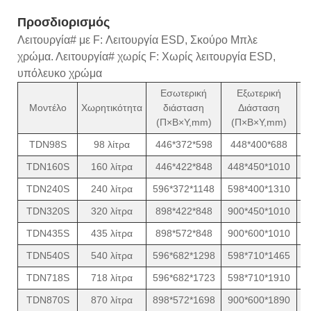
Προσδιορισμός
Λειτουργία# με F: Λειτουργία ESD, Σκούρο Μπλε
χρώμα. Λειτουργία# χωρίς F: Χωρίς λειτουργία ESD,
υπόλευκο χρώμα
Εσωτερική
Εξωτερική
Μ
Μοντέλο
Χωρητικότητα
διάσταση
Διάσταση
ισ
(Π×Β×Υ,mm)
(Π×Β×Υ,mm)
(
TDN98S
98 λίτρα
446*372*598
448*400*688
TDN160S
160 λίτρα
446*422*848
448*450*1010
TDN240S
240 λίτρα
596*372*1148
598*400*1310
TDN320S
320 λίτρα
898*422*848
900*450*1010
TDN435S
435 λίτρα
898*572*848
900*600*1010
TDN540S
540 λίτρα
596*682*1298
598*710*1465
TDN718S
718 λίτρα
596*682*1723
598*710*1910
TDN870S
870 λίτρα
898*572*1698
900*600*1890