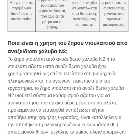
Η υγρασία στο
νερού συνεχίζει
νερού σπάει τις
του ατμού του
περιβάλλον
να διαστέλλεται
συσκευασίες,
νερού αυξάνεται,
διεισδύει στις
υπό θέρμανση,
γεγονός που
που χωρίζει τη
συσκευασίες.
ανατινάζοντας
προκαλεί
μήτρα και τη
τα πακέτα.
μικρορωγμές.
ρητίνη.
Ποια είναι η χρήση του ξηρού ντουλαπιού από
ανοξείδωτο χάλυβα N2;
Το ξηρό ντουλάπι από ανοξείδωτο χάλυβα N2 ή το
ντουλάπι αζώτου από ανοξείδωτο χάλυβα έχει
χρησιμοποιηθεί ως επί το πλείστον στη βιομηχανία
ηλεκτρονικών και ημιαγωγών, πανεπιστήμια και
εργαστήρια, το ξηρό ντουλάπι από ανοξείδωτο χάλυβα
N2 υιοθετεί σύστημα καθαρισμού αζώτου για να
αντικαταστήσει τον αρχικό αέρα μέσα στο ντουλάπι,
προκειμένου να επιτευχθεί αντιοξειδωτική και
αποθήκευσης χαμηλής υγρασίας, είναι κατάλληλο για
την αποθήκευση ολοκληρωμένων κυκλωμάτων (IC),
όπως μονολιθικών, μεγάλης κλίμακας ολοκληρωμένων