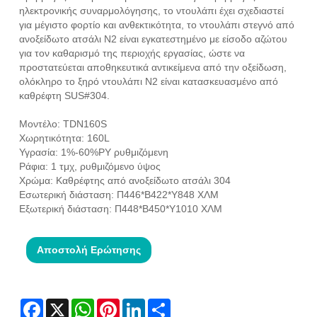
ηλεκτρονικής συναρμολόγησης, το ντουλάπι έχει σχεδιαστεί
για μέγιστο φορτίο και ανθεκτικότητα, το ντουλάπι στεγνό από
ανοξείδωτο ατσάλι N2 είναι εγκατεστημένο με είσοδο αζώτου
για τον καθαρισμό της περιοχής εργασίας, ώστε να
προστατεύεται αποθηκευτικά αντικείμενα από την οξείδωση,
ολόκληρο το ξηρό ντουλάπι N2 είναι κατασκευασμένο από
καθρέφτη SUS#304.
Μοντέλο: TDN160S
Χωρητικότητα: 160L
Υγρασία: 1%-60%ΡΥ ρυθμιζόμενη
Ράφια: 1 τμχ, ρυθμιζόμενο ύψος
Χρώμα: Καθρέφτης από ανοξείδωτο ατσάλι 304
Εσωτερική διάσταση: Π446*Β422*Υ848 ΧΛΜ
Εξωτερική διάσταση: Π448*Β450*Υ1010 ΧΛΜ
Αποστολή Ερώτησης
Facebook
X
WhatsApp
Pinterest
LinkedIn
Share