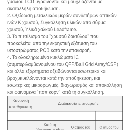
γυαλιού LCD υγραίνονται και μουχλιάζονται με
ακατάλληλη αποθήκευση.
2. Οξείδωση μεταλλικών μερών συνδετήρων οπτικών
ινών Κ χρυσού, Συγκόλληση υλικών από σύρμα
χρυσού, Υλικά χαλκού Leadframe.
3. Το πιτσίλισμα του "χρυσού δακτύλου" που
προκαλείται από την εκρηκτική εξάτμιση του
υποστρώματος PCB κατά την επαναροή.
4. Τα ολοκληρωμένα κυκλώματα IC
(συμπεριλαμβανομένου του QFP/Ball Grid Array/CSP)
και άλλα εξαρτήματα οξειδώνονται εσωτερικά και
βραχυκυκλώνονται κατά την αποθήκευση, και
εσωτερικές μικρορωγμές, διαχωρισμός και αποκόλληση
και φαινόμενα "ποπ κορν" κατά τη συγκόλληση.
Κανονική
Διαδικασία επαναροής
αποθήκευση
Κατά τη
Ο ατμός του
Ο ατμός του
θέρμανση, η πίεση