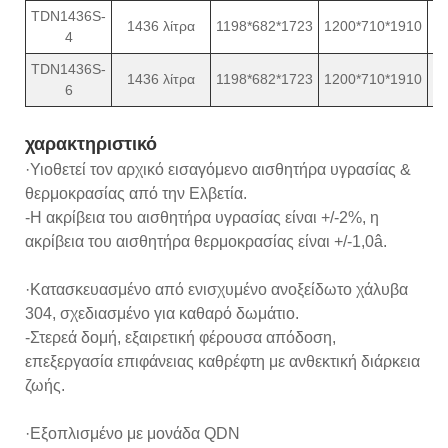
TDN1436S-
1436 λίτρα
1198*682*1723
1200*710*1910
4
TDN1436S-
1436 λίτρα
1198*682*1723
1200*710*1910
6
χαρακτηριστικό
·Υιοθετεί τον αρχικό εισαγόμενο αισθητήρα υγρασίας &
θερμοκρασίας από την Ελβετία.
-Η ακρίβεια του αισθητήρα υγρασίας είναι +/-2%, η
ακρίβεια του αισθητήρα θερμοκρασίας είναι +/-1,0â.
·Κατασκευασμένο από ενισχυμένο ανοξείδωτο χάλυβα
304, σχεδιασμένο για καθαρό δωμάτιο.
-Στερεά δομή, εξαιρετική φέρουσα απόδοση,
επεξεργασία επιφάνειας καθρέφτη με ανθεκτική διάρκεια
ζωής.
·Εξοπλισμένο με μονάδα QDN