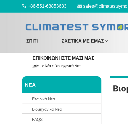
+86-551-63853683
sales@climatestsymo
ΣΠΊΤΙ
ΣΧΕΤΙΚΆ ΜΕ ΕΜΆΣ
ΕΠΙΚΟΙΝΩΝΉΣΤΕ ΜΑΖΊ ΜΑΣ
>
Νέα
>
Βιομηχανικά Νέα
Σπίτι
ΝΈΑ
Βιο
Εταιρικά Νέα
Βιομηχανικά Νέα
FAQS