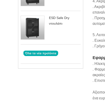
4. Ακρ
. Ακριβ
επαναλ
ESD Safe Dry
. Προηγ
ντουλάπι
αυτομα
5. Λειτ
. Ευκολ
. Γρήγο
Όλα τα νέα προϊόντα
Εφαρμ
. Ηλεκτ
. Φαρμ
ακραίε
. Επισ
Αξιοποι
ένα ευ