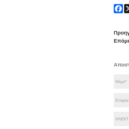
Fa
Προηγ
Επόμε
Αποστ