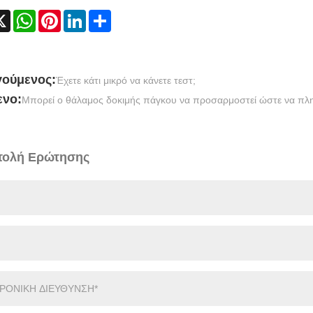
cebook
X
WhatsApp
Pinterest
LinkedIn
Share
ούμενος:
Έχετε κάτι μικρό να κάνετε τεστ;
νο:
Μπορεί ο θάλαμος δοκιμής πάγκου να προσαρμοστεί ώστε να πληρ
ολή Ερώτησης