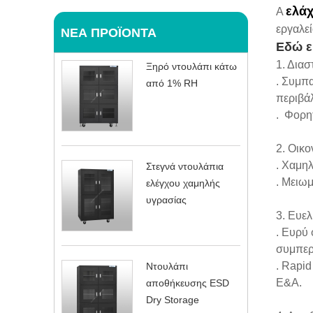
ελά
A
εργαλεί
ΝΈΑ ΠΡΟΪΌΝΤΑ
Εδώ ε
1. Δια
Ξηρό ντουλάπι κάτω
. Συμπα
από 1% RH
περιβά
. Φορη
2. Οικο
. Χαμη
Στεγνά ντουλάπια
. Μειωμ
ελέγχου χαμηλής
υγρασίας
3. Ευελι
. Ευρύ
συμπερ
. Rapid
Ντουλάπι
Ε&Α.
αποθήκευσης ESD
Dry Storage