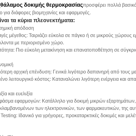
χ
θάλαμος δοκιμής θερμοκρασίας
προσφέρει πολλά βασικά
ο για διάφορες βιομηχανίες και εφαρμογές.
ίναι τα κύρια πλεονεκτήματα:
στημική απόδοση
γές μέγεθος: Ταιριάζει εύκολα σε πάγκο ή σε μικρούς χώρους ε
λλοντα με περιορισμένο χώρο.
τότητα: Πιο εύκολη μετακίνηση και επανατοποθέτηση σε σύγκρι
νομική
λότερη αρχική επένδυση: Γενικά λιγότερο δαπανηρή από τους 
ένο λειτουργικό κόστος: Καταναλώνει λιγότερη ενέργεια και απ
ξία και ευελιξία
 φάσμα εφαρμογών: Κατάλληλο για δοκιμή μικρών εξαρτημάτων,
ιλαμβανομένων των ηλεκτρονικών, των φαρμακευτικών, της αυτο
 Testing: Ιδανικό για γρήγορες, προκαταρκτικές δοκιμές και μελέ