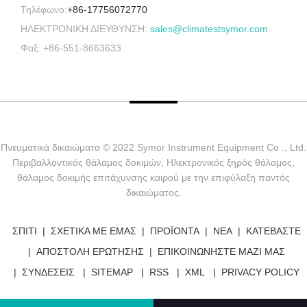
Τηλέφωνο:
+86-17756072770
ΗΛΕΚΤΡΟΝΙΚΗ ΔΙΕΥΘΥΝΣΗ:
sales@climatestsymor.com
Φαξ: +86-551-8663633
Πνευματικά δικαιώματα © 2022 Symor Instrument Equipment Co ., Ltd.
Περιβαλλοντικός θάλαμος δοκιμών, Ηλεκτρονικός ξηρός θάλαμος,
θάλαμος δοκιμής επιτάχυνσης καιρού με την επιφύλαξη παντός
δικαιώματος.
ΣΠΊΤΙ
ΣΧΕΤΙΚΆ ΜΕ ΕΜΆΣ
ΠΡΟΪΌΝΤΑ
ΝΈΑ
ΚΑΤΕΒΆΣΤΕ
ΑΠΟΣΤΟΛΉ ΕΡΏΤΗΣΗΣ
ΕΠΙΚΟΙΝΩΝΉΣΤΕ ΜΑΖΊ ΜΑΣ
ΣΥΝΔΈΣΕΙΣ
SITEMAP
RSS
XML
PRIVACY POLICY