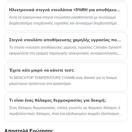
ινστιτούτα, ο φούρνος ψησίματος υιοθετεί έξυπνο ελεγκτή PID για να
Ηλεκτρονικά στεγνά ντουλάπια <5%RH για αποθήκευση χαμηλής υγρασίας, εξοπλισμένα με φωτισμό πύργου τριών χρωμάτων, αποστέλλονται στις Ηνωμένες Πολιτείες.
πληροί τον ακριβή έλεγχο θερμοκρασίας, το εύρος θερμοκρασίας είναι
μέγιστο έως 300, με καλή ομοιομορφία.
Αυτά τα ηλεκτρονικά στεγνά ντουλάπια εγκαθίστανται με συναγερμό
βομβητή/σήμα υπερβολικής υγρασίας και συναγερμό βομβητή/σήμα
ανοιχτής πόρτας.
Στεγνό ντουλάπι αποθήκευσης χαμηλής υγρασίας που αποστέλλεται στη Νέα Ζηλανδία, για αποθήκευση ηλεκτρονικών εξαρτημάτων.
Το στεγνό ντουλάπι αποθήκευσης χαμηλής υγρασίας Climates Symor®
εφαρμόζεται στη γραμμή παραγωγής ηλεκτρονικής συναρμολόγησης, η
υγρασία είναι <5% RH, είναι εξοπλισμένο με μονάδες γρήγορης
αφύγρανσης, που ταιριάζει συχνά στο άνοιγμα των θυρών. Η εσωτερική
Έχετε κάτι μικρό να κάνετε τεστ;
υγρασία μπορεί να επανέλθει στο καθορισμένο σημείο εντός 30 λεπτών.
(μετά το άνοιγμα της πόρτας 30 δευτερόλεπτα, μετά κλείστε)
Το BENCHTOP TEMPERATURE CHAMB είναι ιδανικό για τη δοκιμή
μικρότερων προϊόντων στα εργαστήρια.
Τι είναι ένας θάλαμος θερμοκρασίας για δοκιμή;
Ένας θάλαμος θερμοκρασίας, επίσης γνωστός ως θερμικός θάλαμος ή
περιβαλλοντικός θάλαμος, είναι ένα εξειδικευμένο κομμάτι εξοπλισμού
που χρησιμοποιείται για τη δοκιμή των επιπτώσεων της θερμοκρασίας
σε διάφορα υλικά, εξαρτήματα ή προϊόντα. Χρησιμοποιείται συνήθως σε
Αποστολή Ερώτησης
βιομηχανίες όπως η ηλεκτρονική, η αυτοκινητοβιομηχανία, η