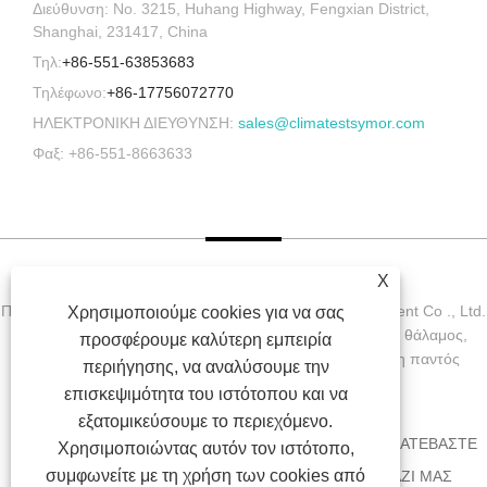
Διεύθυνση: No. 3215, Huhang Highway, Fengxian District,
Shanghai, 231417, China
Τηλ:
+86-551-63853683
Τηλέφωνο:
+86-17756072770
ΗΛΕΚΤΡΟΝΙΚΗ ΔΙΕΥΘΥΝΣΗ:
sales@climatestsymor.com
Φαξ: +86-551-8663633
X
Πνευματικά δικαιώματα © 2022 Symor Instrument Equipment Co ., Ltd.
Χρησιμοποιούμε cookies για να σας
Περιβαλλοντικός θάλαμος δοκιμών, Ηλεκτρονικός ξηρός θάλαμος,
προσφέρουμε καλύτερη εμπειρία
θάλαμος δοκιμής επιτάχυνσης καιρού με την επιφύλαξη παντός
περιήγησης, να αναλύσουμε την
δικαιώματος.
επισκεψιμότητα του ιστότοπου και να
εξατομικεύσουμε το περιεχόμενο.
ΣΠΊΤΙ
ΣΧΕΤΙΚΆ ΜΕ ΕΜΆΣ
ΠΡΟΪΌΝΤΑ
ΝΈΑ
ΚΑΤΕΒΆΣΤΕ
Χρησιμοποιώντας αυτόν τον ιστότοπο,
συμφωνείτε με τη χρήση των cookies από
ΑΠΟΣΤΟΛΉ ΕΡΏΤΗΣΗΣ
ΕΠΙΚΟΙΝΩΝΉΣΤΕ ΜΑΖΊ ΜΑΣ