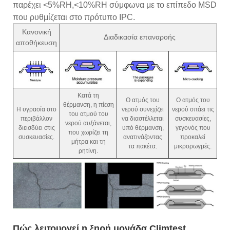
παρέχει <5%RH,<10%RH σύμφωνα με το επίπεδο MSD
που ρυθμίζεται στο πρότυπο IPC.
Κανονική
Διαδικασία επαναροής
αποθήκευση
Κατά τη
Ο ατμός του
Ο ατμός του
θέρμανση, η πίεση
Η υγρασία στο
νερού συνεχίζει
νερού σπάει τις
του ατμού του
περιβάλλον
να διαστέλλεται
συσκευασίες,
νερού αυξάνεται,
διεισδύει στις
υπό θέρμανση,
γεγονός που
που χωρίζει τη
συσκευασίες.
ανατινάζοντας
προκαλεί
μήτρα και τη
τα πακέτα.
μικρορωγμές.
ρητίνη.
Πώς λειτουργεί η ξηρή μονάδα Climtest