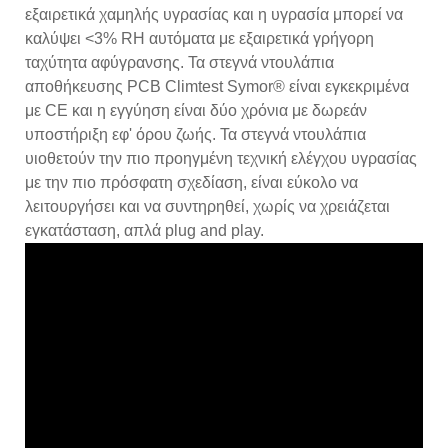
εξαιρετικά χαμηλής υγρασίας και η υγρασία μπορεί να
καλύψει <3% RH αυτόματα με εξαιρετικά γρήγορη
ταχύτητα αφύγρανσης. Τα στεγνά ντουλάπια
αποθήκευσης PCB Climtest Symor® είναι εγκεκριμένα
με CE και η εγγύηση είναι δύο χρόνια με δωρεάν
υποστήριξη εφ' όρου ζωής. Τα στεγνά ντουλάπια
υιοθετούν την πιο προηγμένη τεχνική ελέγχου υγρασίας
με την πιο πρόσφατη σχεδίαση, είναι εύκολο να
λειτουργήσει και να συντηρηθεί, χωρίς να χρειάζεται
εγκατάσταση, απλά plug and play.