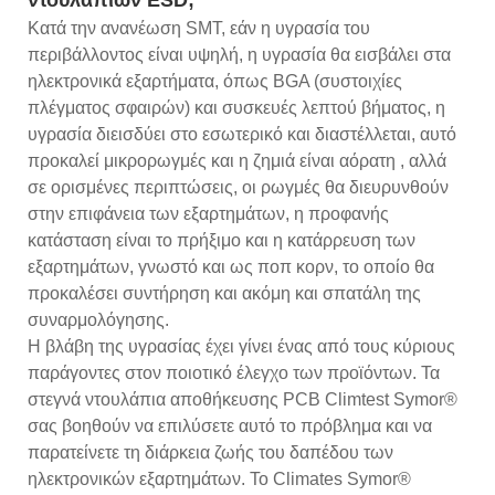
Κατά την ανανέωση SMT, εάν η υγρασία του
περιβάλλοντος είναι υψηλή, η υγρασία θα εισβάλει στα
ηλεκτρονικά εξαρτήματα, όπως BGA (συστοιχίες
πλέγματος σφαιρών) και συσκευές λεπτού βήματος, η
υγρασία διεισδύει στο εσωτερικό και διαστέλλεται, αυτό
προκαλεί μικρορωγμές και η ζημιά είναι αόρατη , αλλά
σε ορισμένες περιπτώσεις, οι ρωγμές θα διευρυνθούν
στην επιφάνεια των εξαρτημάτων, η προφανής
κατάσταση είναι το πρήξιμο και η κατάρρευση των
εξαρτημάτων, γνωστό και ως ποπ κορν, το οποίο θα
προκαλέσει συντήρηση και ακόμη και σπατάλη της
συναρμολόγησης.
Η βλάβη της υγρασίας έχει γίνει ένας από τους κύριους
παράγοντες στον ποιοτικό έλεγχο των προϊόντων. Τα
στεγνά ντουλάπια αποθήκευσης PCB Climtest Symor®
σας βοηθούν να επιλύσετε αυτό το πρόβλημα και να
παρατείνετε τη διάρκεια ζωής του δαπέδου των
ηλεκτρονικών εξαρτημάτων. Το Climates Symor®