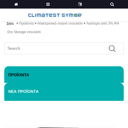
>
Προϊόντα
>
Ηλεκτρονικό στεγνό ντουλάπι
>
Λιγότερο από 3% RH
Σπίτι
Dry Storage ντουλάπι
ΠΡΟΪΌΝΤΑ
ΝΈΑ ΠΡΟΪΌΝΤΑ