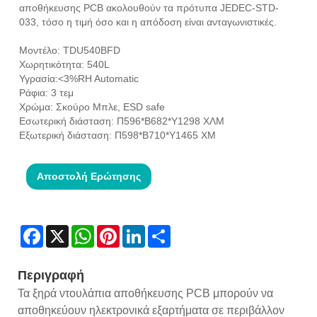
αποθήκευσης PCB ακολουθούν τα πρότυπα JEDEC-STD-
033, τόσο η τιμή όσο και η απόδοση είναι ανταγωνιστικές.
Μοντέλο: TDU540BFD
Χωρητικότητα: 540L
Υγρασία:<3%RH Automatic
Ράφια: 3 τεμ
Χρώμα: Σκούρο Μπλε, ESD safe
Εσωτερική διάσταση: Π596*Β682*Υ1298 ΧΛΜ
Εξωτερική διάσταση: Π598*Β710*Υ1465 ΧΜ
Αποστολή Ερώτησης
Facebook
X
WhatsApp
Pinterest
LinkedIn
Share
Περιγραφή
Τα ξηρά ντουλάπια αποθήκευσης PCB μπορούν να
αποθηκεύουν ηλεκτρονικά εξαρτήματα σε περιβάλλον