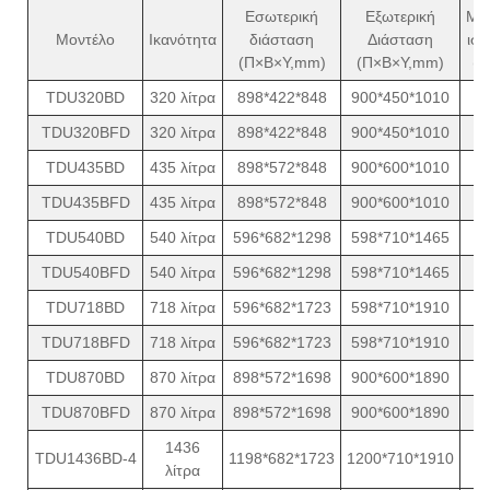
Εσωτερική
Εξωτερική
Μέ
Μοντέλο
Ικανότητα
διάσταση
Διάσταση
ισχ
(Π×Β×Υ,mm)
(Π×Β×Υ,mm)
(W
TDU320BD
320 λίτρα
898*422*848
900*450*1010
1
TDU320BFD
320 λίτρα
898*422*848
900*450*1010
1
TDU435BD
435 λίτρα
898*572*848
900*600*1010
1
TDU435BFD
435 λίτρα
898*572*848
900*600*1010
1
TDU540BD
540 λίτρα
596*682*1298
598*710*1465
1
TDU540BFD
540 λίτρα
596*682*1298
598*710*1465
1
TDU718BD
718 λίτρα
596*682*1723
598*710*1910
1
TDU718BFD
718 λίτρα
596*682*1723
598*710*1910
1
TDU870BD
870 λίτρα
898*572*1698
900*600*1890
1
TDU870BFD
870 λίτρα
898*572*1698
900*600*1890
1
1436
TDU1436BD-4
1198*682*1723
1200*710*1910
2
λίτρα