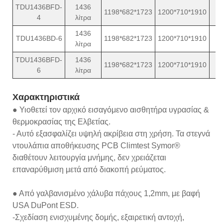
TDU1436BFD-
1436
1198*682*1723
1200*710*1910
2
4
λίτρα
1436
TDU1436BD-6
1198*682*1723
1200*710*1910
2
λίτρα
TDU1436BFD-
1436
1198*682*1723
1200*710*1910
2
6
λίτρα
Χαρακτηριστικά
● Υιοθετεί τον αρχικό εισαγόμενο αισθητήρα υγρασίας &
θερμοκρασίας της Ελβετίας.
- Αυτό εξασφαλίζει υψηλή ακρίβεια στη χρήση. Τα στεγνά
ντουλάπια αποθήκευσης PCB Climtest Symor®
διαθέτουν λειτουργία μνήμης, δεν χρειάζεται
επαναρύθμιση μετά από διακοπή ρεύματος.
● Από γαλβανισμένο χάλυβα πάχους 1,2mm, με βαφή
USA DuPont ESD.
-Σχεδίαση ενισχυμένης δομής, εξαιρετική αντοχή,