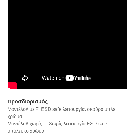
Προσδιορισμός
Μοντέλο# με F: ESD safe λειτουργία, σκούρο μπλε
χρώμα.
Μοντέλο# χωρίς F: Χωρίς λειτουργία ESD safe,
υπόλευκο χρώμα.