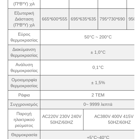
(Π*Β*Υ) χιλ
Εξωτερική
Διάσταση
665*600*555
695*635*635
795*730*690
950*
(Π*Β*Υ) χιλ
Εύρος
50°C ~ 200°C
θερμοκρασίας
Διακύμανση
± 1,0°C
θερμοκρασίας
Ανάλυση
0,1°C
θερμοκρασίας
Ομοιομορφία
± 1,5%
θερμοκρασίας
Ράφια
2 ΤΕΜ
Συγχρονισμός
0~ 9999 λεπτά
Παροχή
AC220V 230V 240V
AC380V 400V 415V 4
ηλεκτρικού
50HZ/60HZ
50HZ/60HZ
ρεύματος
Θερμοκρασία
+5°C~40°C