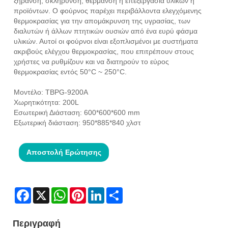
ξήρανση, σκλήρυνση, θέρμανση ή επεξεργασία υλικών ή
προϊόντων. Ο φούρνος παρέχει περιβάλλοντα ελεγχόμενης
θερμοκρασίας για την απομάκρυνση της υγρασίας, των
διαλυτών ή άλλων πτητικών ουσιών από ένα ευρύ φάσμα
υλικών. Αυτοί οι φούρνοι είναι εξοπλισμένοι με συστήματα
ακριβούς ελέγχου θερμοκρασίας, που επιτρέπουν στους
χρήστες να ρυθμίζουν και να διατηρούν το εύρος
θερμοκρασίας εντός 50°C ~ 250°C.
Μοντέλο: TBPG-9200A
Χωρητικότητα: 200L
Εσωτερική Διάσταση: 600*600*600 mm
Εξωτερική διάσταση: 950*885*840 χλστ
Αποστολή Ερώτησης
Facebook
X
WhatsApp
Pinterest
LinkedIn
Share
Περιγραφή