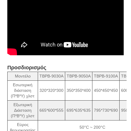
Προσδιορισμός
Μοντέλο
TBPB-9030A
TBPB-9050A
TBPB-9100A
TBPB
Εσωτερική
διάσταση
320*320*300
350*350*400
450*450*450
600*
(Π*Β*Υ) χλστ
Εξωτερική
Διάσταση
665*600*555
695*635*635
795*730*690
950*
(Π*Β*Υ) χλστ
Εύρος
50°C ~ 200°C
θερμοκρασίας