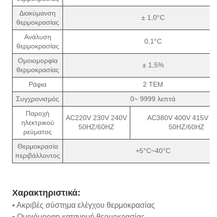
Διακύμανση
± 1,0°C
θερμοκρασίας
Ανάλυση
0,1°C
θερμοκρασίας
Ομοιομορφία
± 1,5%
θερμοκρασίας
Ράφια
2 ΤΕΜ
Συγχρονισμός
0~ 9999 λεπτά
Παροχή
AC220V 230V 240V
AC380V 400V 415V 4
ηλεκτρικού
50HZ/60HZ
50HZ/60HZ
ρεύματος
Θερμοκρασία
+5°C~40°C
περιβάλλοντος
Χαρακτηριστικά:
• Ακριβές σύστημα ελέγχου θερμοκρασίας
• Ομοιόμορφη κατανομή θερμοκρασίας