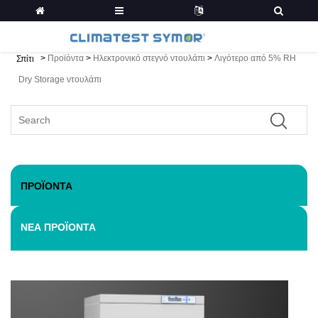
>
Προϊόντα
>
Ηλεκτρονικό στεγνό ντουλάπι
>
Λιγότερο από 5% RH
Σπίτι
Dry Storage ντουλάπι
ΠΡΟΪΌΝΤΑ
ΝΈΑ ΠΡΟΪΌΝΤΑ