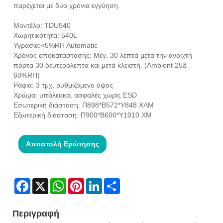
παρέχεται με δύο χρόνια εγγύηση.
Μοντέλο: TDU540
Χωρητικότητα: 540L
Υγρασία:<5%RH Automatic
Χρόνος αποκατάστασης: Μέγ. 30 λεπτά μετά την ανοιχτή
πόρτα 30 δευτερόλεπτα και μετά κλειστή. (Ambient 25â
60%RH)
Ράφια: 3 τμχ, ρυθμιζόμενο ύψος
Χρώμα: υπόλευκο, ασφαλές χωρίς ESD
Εσωτερική διάσταση: Π898*Β572*Υ848 ΧΛΜ
Εξωτερική διάσταση: Π900*Β600*Υ1010 ΧΜ
Αποστολή Ερώτησης
Facebook
X
WhatsApp
Pinterest
LinkedIn
Share
Περιγραφή