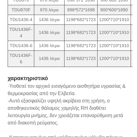
TDU870F
870 λίτρα
898*572*1698
900*600*1890
TDU1436-4
1436 λίτρα
1198*682*1723
1200*710*1910
TDU1436F-
1436 λίτρα
1198*682*1723
1200*710*1910
4
TDU1436-6
1436 λίτρα
1198*682*1723
1200*710*1910
TDU1436F-
1436 λίτρα
1198*682*1723
1200*710*1910
6
χαρακτηριστικό
·Υιοθετεί τον αρχικό εισαγόμενο αισθητήρα υγρασίας &
θερμοκρασίας από την Ελβετία.
-Αυτό εξασφαλίζει υψηλή ακρίβεια στη χρήση, ο
αποθηκευτικός θάλαμος χαμηλής RH διαθέτει
λειτουργία μνήμης, δεν χρειάζεται επαναρύθμιση μετά
από διακοπή ρεύματος.