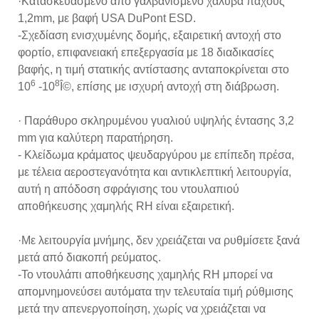
·Κατασκευασμένο από γαλβανισμένο χάλυβα πάχους
1,2mm, με βαφή USA DuPont ESD.
-Σχεδίαση ενισχυμένης δομής, εξαιρετική αντοχή στο
φορτίο, επιφανειακή επεξεργασία με 18 διαδικασίες
βαφής, η τιμή στατικής αντίστασης ανταποκρίνεται στο
6
8
10
-10
Î©, επίσης με ισχυρή αντοχή στη διάβρωση.
· Παράθυρο σκληρυμένου γυαλιού υψηλής έντασης 3,2
mm για καλύτερη παρατήρηση.
- Κλείδωμα κράματος ψευδαργύρου με επίπεδη πρέσα,
με τέλεια αεροστεγανότητα και αντικλεπτική λειτουργία,
αυτή η απόδοση σφράγισης του ντουλαπιού
αποθήκευσης χαμηλής RH είναι εξαιρετική.
·Με λειτουργία μνήμης, δεν χρειάζεται να ρυθμίσετε ξανά
μετά από διακοπή ρεύματος.
-Το ντουλάπι αποθήκευσης χαμηλής RH μπορεί να
απομνημονεύσει αυτόματα την τελευταία τιμή ρύθμισης
μετά την απενεργοποίηση, χωρίς να χρειάζεται να