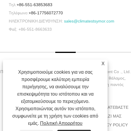
Τηλ:
+86-551-63853683
Τηλέφωνο:
+86-17756072770
ΗΛΕΚΤΡΟΝΙΚΗ ΔΙΕΥΘΥΝΣΗ:
sales@climatestsymor.com
Φαξ: +86-551-8663633
X
Πνευματικά δικαιώματα © 2022 Symor Instrument Equipment Co ., Ltd.
Χρησιμοποιούμε cookies για να σας
Περιβαλλοντικός θάλαμος δοκιμών, Ηλεκτρονικός ξηρός θάλαμος,
προσφέρουμε καλύτερη εμπειρία
θάλαμος δοκιμής επιτάχυνσης καιρού με την επιφύλαξη παντός
περιήγησης, να αναλύσουμε την
δικαιώματος.
επισκεψιμότητα του ιστότοπου και να
εξατομικεύσουμε το περιεχόμενο.
ΣΠΊΤΙ
ΣΧΕΤΙΚΆ ΜΕ ΕΜΆΣ
ΠΡΟΪΌΝΤΑ
ΝΈΑ
ΚΑΤΕΒΆΣΤΕ
Χρησιμοποιώντας αυτόν τον ιστότοπο,
συμφωνείτε με τη χρήση των cookies από
ΑΠΟΣΤΟΛΉ ΕΡΏΤΗΣΗΣ
ΕΠΙΚΟΙΝΩΝΉΣΤΕ ΜΑΖΊ ΜΑΣ
εμάς.
Πολιτική Απορρήτου
ΣΥΝΔΈΣΕΙΣ
SITEMAP
RSS
XML
PRIVACY POLICY