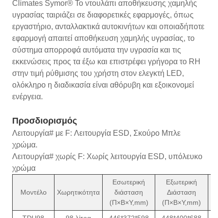
Climates Symor® Το ντουλάπι αποθήκευσης χαμηλής
υγρασίας ταιριάζει σε διαφορετικές εφαρμογές, όπως
εργαστήριο, ανταλλακτικά αυτοκινήτων και οποιαδήποτε
εφαρμογή απαιτεί αποθήκευση χαμηλής υγρασίας, το
σύστημα απορροφά αυτόματα την υγρασία και τις
εκκενώσεις προς τα έξω και επιστρέφει γρήγορα το RH
στην τιμή ρύθμισης του χρήστη στον ελεγκτή LED,
ολόκληρο η διαδικασία είναι αθόρυβη και εξοικονομεί
ενέργεια.
Προσδιορισμός
Λειτουργία# με F: Λειτουργία ESD, Σκούρο Μπλε
χρώμα.
Λειτουργία# χωρίς F: Χωρίς λειτουργία ESD, υπόλευκο
χρώμα
Εσωτερική
Εξωτερική
Μ
Μοντέλο
Χωρητικότητα
διάσταση
Διάσταση
ισ
(Π×Β×Υ,mm)
(Π×Β×Υ,mm)
(
TDU98
98 λίτρα
446*372*598
448*400*688