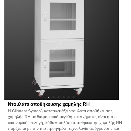
Ντουλάπι αποθήκευσης χαμηλής RH
Η Climtest Symor® κατασκευάζει ντουλάπι αποθήκευσης
χαμηλής RH με διαφορετικά μεγέθη και σχήματα, είναι η πιο
οικονομική επιλογή, κάθε ντουλάπι αποθήκευσης χαμηλής RH
παρέχεται με την πιο προηγμένη τεχνολογία αφύγρανσης και