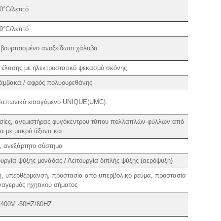
,0°C/λεπτό
,0°C/λεπτό
 βουρτσισμένο ανοξείδωτο χάλυβα
 έλασης με ηλεκτροστατικό ψεκασμό σκόνης
βάμβακα / αφρός πολυουρεθάνης
ο Ιαπωνικό εισαγόμενο UNIQUE(UMC).
ασίες, ανεμιστήρας φυγόκεντρου τύπου πολλαπλών φύλλων από
α με μακρύ άξονα και
, ανεξάρτητο σύστημα
υργία ψύξης μονάδας / Λειτουργία διπλής ψύξης (αερόψυξη)
τή, υπερθέρμανση, προστασία από υπερβολικό ρεύμα, προστασία
αγερμός ηχητικού σήματος
400V ·50HZ/60HZ