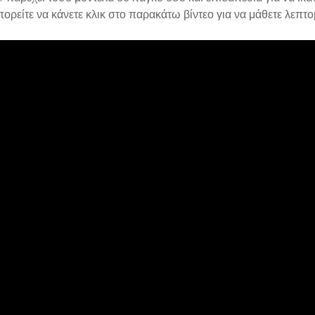
ορείτε να κάνετε κλικ στο παρακάτω βίντεο για να μάθετε λεπτο