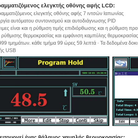
αμματιζόμενος ελεγκτής οθόνης αφής LCD:
ραμματιζόμενος ελεγκτής οθόνης αφής 7 ιντσών Ιαπωνίας
ουργία αυτόματου συντονισμού και αυτοδιάγνωσης PID
ιμες είναι και η ρύθμιση τιμής επιδιόρθωσης και η ρύθμιση π
ο ρύθμισης θερμοκρασίας και εμφάνιση καμπύλης θερμοκρασία
999 τμημάτων. κάθε τμήμα 99 ώρες 59 λεπτά · Τα δεδομένα δοκ
ής USB
ειτουργεί ένας θάλαμος χαμηλής θερμοκρασίας;