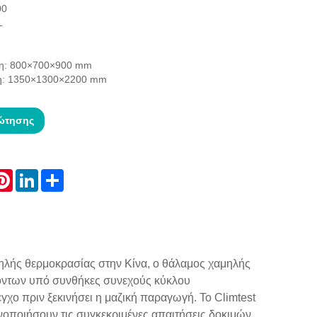
00
L
ση: 800×700×900 mm
ση: 1350×1300×2200 mm
ώτησης
atsApp
Pinterest
LinkedIn
Share
ηλής θερμοκρασίας στην Κίνα, ο θάλαμος χαμηλής
ϊόντων υπό συνθήκες συνεχούς κύκλου
γχο πριν ξεκινήσει η μαζική παραγωγή. Το Climtest
νοποιήσουν τις συγκεκριμένες απαιτήσεις δοκιμών