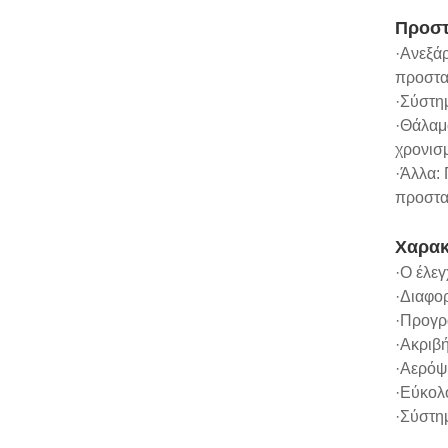
Προστ
·Ανεξάρ
προστασ
·Σύστη
·Θάλαμ
χρονισ
·Άλλα:
προστα
Χαρακ
·Ο έλε
·Διαφορ
·Προγρ
·Ακριβ
·Αερόψ
·Εύκολ
·Σύστη