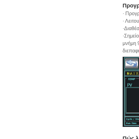
Προγρ
· Προγ
· Λειτ
·Διαθέσ
·Σημεί
μνήμη 
διεπαφ
Πώς λ