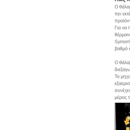
Ο θάλα
την εκτ
προϊόντ
Για να 
θέρμανσ
Symor® 
βαθμό 
Ο θάλα
διεξαγ
Το μηχα
εξαερισ
συνέχει
μέρος τ