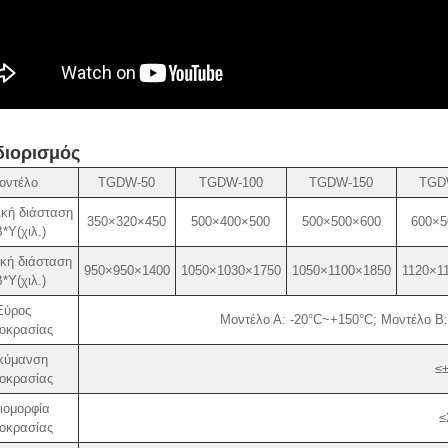
ιορισμός
οντέλο
TGDW-50
TGDW-100
TGDW-150
TGD
κή διάσταση
350×320×450
500×400×500
500×500×600
600×5
*Υ(χιλ.)
κή διάσταση
950×950×1400
1050×1030×1750
1050×1100×1850
1120×1
*Υ(χιλ.)
Εύρος
Μοντέλο Α: -20°C~+150°C; Μοντέλο Β
οκρασίας
κύμανση
≤
οκρασίας
ιομορφία
≤
οκρασίας