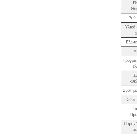
Π
Θέ
Ρυθμ
Υλικό 
Εξωτε
Μ
Προγραμ
ελ
Σ
κυκ
Σύστημ
Σύστ
Συ
Προ
Παροχή
ρε