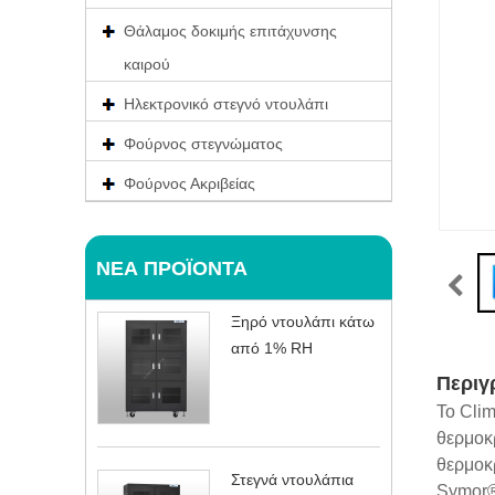
Θάλαμος δοκιμής επιτάχυνσης
καιρού
Ηλεκτρονικό στεγνό ντουλάπι
Φούρνος στεγνώματος
Φούρνος Ακριβείας
ΝΈΑ ΠΡΟΪΌΝΤΑ
Ξηρό ντουλάπι κάτω
από 1% RH
Περιγ
Το Cli
θερμοκ
θερμοκρ
Στεγνά ντουλάπια
Symor® 