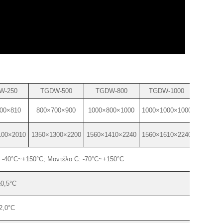
W-250
TGDW-500
TGDW-800
TGDW-1000
00×810
800×700×900
1000×800×1000
1000×1000×1000
100×2010
1350×1300×2200
1560×1410×2240
1560×1610×2240
: -40°C~+150°C; Μοντέλο C: -70°C~+150°C
±0,5°C
2,0°C