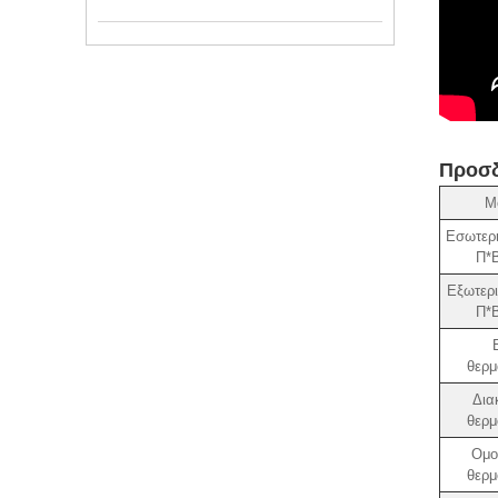
Προσδ
Μ
Εσωτερι
Π*Β
Εξωτερι
Π*Β
θερμ
Δια
θερμ
Ομο
θερμ