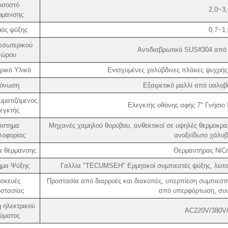
οσοστό
2,0~3
ρμανσης
ός ψύξης
0,7~1
εσωτερικού
Αντιδιαβρωτικό SUS#304 από
χώρου
ρικό Υλικό
Ενισχυμένες χαλύβδινες πλάκες ψυχρής
όνωση
Εξαιρετικό μαλλί από υαλο
ματιζόμενος
Ελεγκτής οθόνης αφής 7" Γνήσι
εγκτής
ύστημα
Μηχανές χαμηλού θορύβου, ανθεκτικοί σε υψηλές θερμοκρ
λοφορίας
ανοξείδωτο χάλυβ
α θέρμανσης
Θερμαντήρας NiCr
ημα Ψύξης
Γαλλία "TECUMSEH" Ερμητικοί συμπιεστές ψύξης, λειτο
σκευές
Προστασία από διαρροές και διακοπές, υπερπίεση συμπιεσ
στασίας
από υπερφόρτωση, συν
 ηλεκτρικού
AC220V/380V/
ύματος