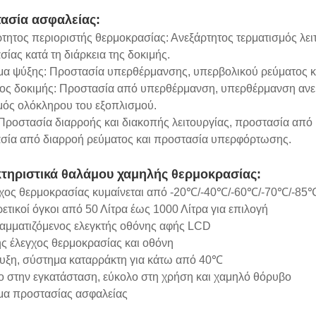
ασία ασφαλείας:
τητος περιοριστής θερμοκρασίας: Ανεξάρτητος τερματισμός λει
ίας κατά τη διάρκεια της δοκιμής.
μα ψύξης: Προστασία υπερθέρμανσης, υπερβολικού ρεύματος κ
ος δοκιμής: Προστασία από υπερθέρμανση, υπερθέρμανση ανεμι
μός ολόκληρου του εξοπλισμού.
 Προστασία διαρροής και διακοπής λειτουργίας, προστασία απ
σία από διαρροή ρεύματος και προστασία υπερφόρτωσης.
τηριστικά θαλάμου χαμηλής θερμοκρασίας:
γχος θερμοκρασίας κυμαίνεται από -20℃/-40℃/-60℃/-70℃/-8
ετικοί όγκοι από 50 Λίτρα έως 1000 Λίτρα για επιλογή
αμματιζόμενος ελεγκτής οθόνης αφής LCD
ής έλεγχος θερμοκρασίας και οθόνη
υξη, σύστημα καταρράκτη για κάτω από 40℃
ο στην εγκατάσταση, εύκολο στη χρήση και χαμηλό θόρυβο
μα προστασίας ασφαλείας