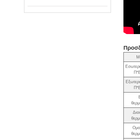
Προσδ
Μ
Εσωτερι
Π*Β
Εξωτερι
Π*Β
θερμ
Δια
θερμ
Ομο
θερμ