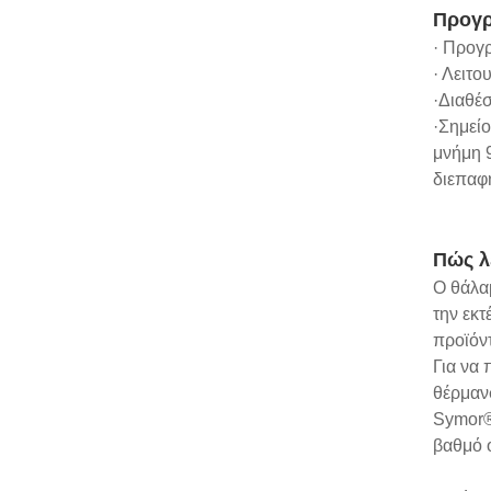
Προγρ
· Προγ
· Λειτ
·Διαθέσ
·Σημεί
μνήμη 
διεπαφ
Πώς λ
Ο θάλα
την εκτ
προϊόντ
Για να 
θέρμανσ
Symor® 
βαθμό 