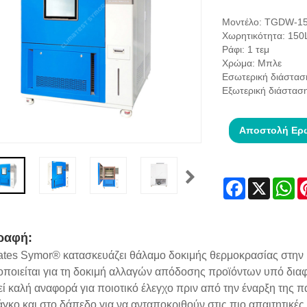
Μοντέλο: TGDW-1
Χωρητικότητα: 150
Ράφι: 1 τεμ
Χρώμα: Μπλε
Εσωτερική διάστα
Εξωτερική διάστα
Αποστολή Ερ
Facebook
X
Wh
ραφή:
ates Symor® κατασκευάζει θάλαμο δοκιμής θερμοκρασίας στην 
οποιείται για τη δοκιμή αλλαγών απόδοσης προϊόντων υπό διαφ
ί καλή αναφορά για ποιοτικό έλεγχο πριν από την έναρξη της 
γκο και στο δάπεδο για να ανταποκριθούν στις πιο απαιτητικές