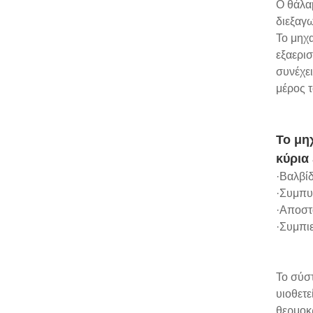
Ο θάλα
διεξαγ
Το μηχα
εξαερισ
συνέχει
μέρος τ
Το μη
κύρια
·Βαλβί
·Συμπυ
·Αποστ
·Συμπι
Το σύστ
υιοθετε
θερμοκ