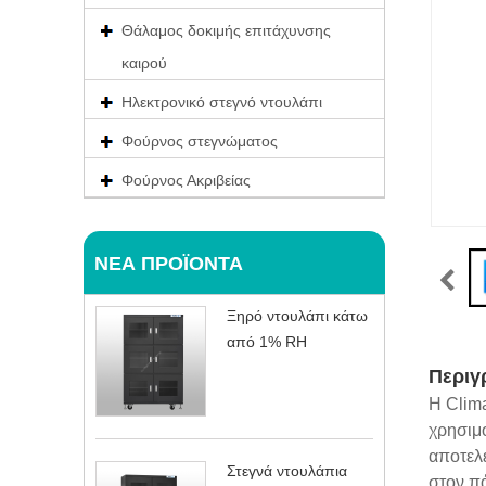
Θάλαμος δοκιμής επιτάχυνσης
καιρού
Ηλεκτρονικό στεγνό ντουλάπι
Φούρνος στεγνώματος
Φούρνος Ακριβείας
ΝΈΑ ΠΡΟΪΌΝΤΑ
Ξηρό ντουλάπι κάτω
από 1% RH
Περιγ
Η Clim
χρησιμ
αποτελε
Στεγνά ντουλάπια
στον πά