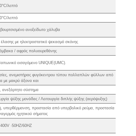
,0°C/λεπτό
,0°C/λεπτό
 βουρτσισμένο ανοξείδωτο χάλυβα
 έλασης με ηλεκτροστατικό ψεκασμό σκόνης
βάμβακα / αφρός πολυουρεθάνης
ο Ιαπωνικό εισαγόμενο UNIQUE(UMC).
ασίες, ανεμιστήρας φυγόκεντρου τύπου πολλαπλών φύλλων από
α με μακρύ άξονα και
, ανεξάρτητο σύστημα
ργία ψύξης μονάδας / Λειτουργία διπλής ψύξης (αερόψυξης)
τή, υπερθέρμανση, προστασία από υπερβολικό ρεύμα, προστασία
αγερμός ηχητικού σήματος
400V ·50HZ/60HZ