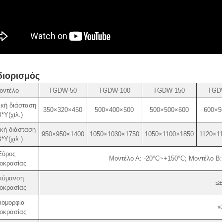
ιορισμός
οντέλο
TGDW-50
TGDW-100
TGDW-150
TGD
κή διάσταση
350×320×450
500×400×500
500×500×600
600×5
*Υ(χιλ.)
κή διάσταση
950×950×1400
1050×1030×1750
1050×1100×1850
1120×1
*Υ(χιλ.)
Εύρος
Μοντέλο Α: -20°C~+150°C; Μοντέλο Β
οκρασίας
κύμανση
≤
οκρασίας
ιομορφία
≤
οκρασίας