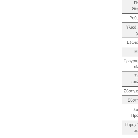
Π
Θέ
Ρυθμ
Υλικό 
Εξωτε
Μ
Προγραμ
ελ
Σ
κυκ
Σύστημ
Σύστ
Συ
Προ
Παροχή
ρε