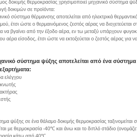
μος δοκιμής θερμοκρασίας χρησιμοποιεί μηχανικό σύστημα ψύξ
ωγή δοκιμών σε προϊόντα:
νικό σύστημα θέρμανσης αποτελείται από ηλεκτρικά θερμαντικ
μού, έτσι ώστε ο θερμαινόμενος ζεστός αέρας να διοχετεύεται σ
α να βγαίνει από την έξοδο αέρα, εν τω μεταξύ υπάρχουν φυγοκ
ου αέρα είσοδος, έτσι ώστε να εκτοξεύεται ο ζεστός αέρας για ν
χανικό σύστημα ψύξης αποτελείται από ένα σύστημα
 εξαρτήματα:
δα ελέγχου
κνωτής
ακτήρας
εστής
ημα ψύξης σε ένα θάλαμο δοκιμής θερμοκρασίας ταξινομείται σε
ίται με θερμοκρασία -40℃ και άνω και το διπλό στάδιο (ονομάζε
ρασία κάτω από 40℃.