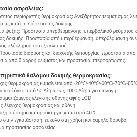
ασία ασφαλείας:
τητος περιοριστής θερμοκρασίας: Ανεξάρτητος τερματισμός λει
ίας κατά τη διάρκεια της δοκιμής.
μα ψύξης: Προστασία υπερθέρμανσης, υπερβολικού ρεύματος κ
ος δοκιμής: Προστασία από υπερθέρμανση, υπερθέρμανση ανεμι
μός ολόκληρου του εξοπλισμού.
 Προστασία διαρροής και διακοπής λειτουργίας, προστασία απ
σία από διαρροή ρεύματος και προστασία υπερφόρτωσης.
τηριστικά θαλάμου δοκιμής θερμοκρασίας:
γχος θερμοκρασίας κυμαίνεται από -20℃/-40℃/-60℃/-70℃/-8
ετικοί όγκοι από 50 Λίτρα έως 1000 Λίτρα για επιλογή
αμματιζόμενος ελεγκτής οθόνης αφής LCD
ής έλεγχος θερμοκρασίας και οθόνη
υξη, σύστημα καταρράκτη για κάτω από 40℃
ο στην εγκατάσταση, εύκολο στη χρήση και χαμηλό θόρυβο
μα προστασίας ασφαλείας