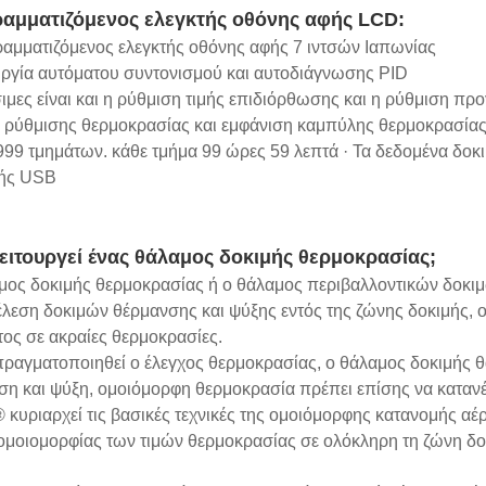
αμματιζόμενος ελεγκτής οθόνης αφής LCD:
ραμματιζόμενος ελεγκτής οθόνης αφής 7 ιντσών Ιαπωνίας
ουργία αυτόματου συντονισμού και αυτοδιάγνωσης PID
ιμες είναι και η ρύθμιση τιμής επιδιόρθωσης και η ρύθμιση π
ο ρύθμισης θερμοκρασίας και εμφάνιση καμπύλης θερμοκρασία
999 τμημάτων. κάθε τμήμα 99 ώρες 59 λεπτά · Τα δεδομένα δοκ
ής USB
ειτουργεί ένας θάλαμος δοκιμής θερμοκρασίας;
μος δοκιμής θερμοκρασίας ή ο θάλαμος περιβαλλοντικών δοκιμώ
έλεση δοκιμών θέρμανσης και ψύξης εντός της ζώνης δοκιμής, ο
ος σε ακραίες θερμοκρασίες.
πραγματοποιηθεί ο έλεγχος θερμοκρασίας, ο θάλαμος δοκιμής θα 
η και ψύξη, ομοιόμορφη θερμοκρασία πρέπει επίσης να κατανέμ
κυριαρχεί τις βασικές τεχνικές της ομοιόμορφης κατανομής αέ
ομοιομορφίας των τιμών θερμοκρασίας σε ολόκληρη τη ζώνη δο