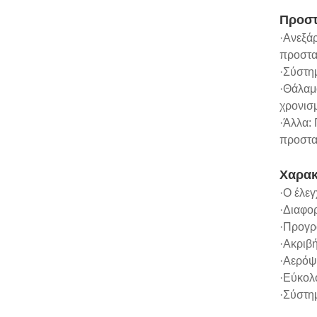
Προστ
·Ανεξάρ
προστασ
·Σύστη
·Θάλαμ
χρονισ
·Άλλα:
προστα
Χαρακ
·Ο έλε
·Διαφορ
·Προγρ
·Ακριβ
·Αερόψ
·Εύκολ
·Σύστη