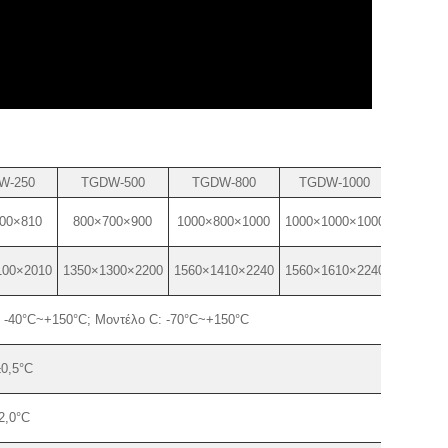
W-250
TGDW-500
TGDW-800
TGDW-1000
00×810
800×700×900
1000×800×1000
1000×1000×1000
100×2010
1350×1300×2200
1560×1410×2240
1560×1610×2240
: -40°C~+150°C; Μοντέλο C: -70°C~+150°C
±0,5°C
2,0°C