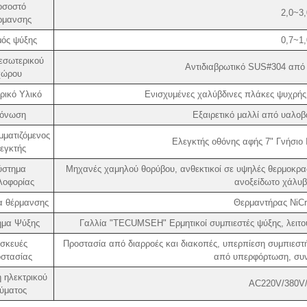
οσοστό
2,0~3
ρμανσης
ός ψύξης
0,7~1
εσωτερικού
Αντιδιαβρωτικό SUS#304 από
χώρου
ρικό Υλικό
Ενισχυμένες χαλύβδινες πλάκες ψυχρής
όνωση
Εξαιρετικό μαλλί από υαλο
ματιζόμενος
Ελεγκτής οθόνης αφής 7" Γνήσι
εγκτής
ύστημα
Μηχανές χαμηλού θορύβου, ανθεκτικοί σε υψηλές θερμοκρ
λοφορίας
ανοξείδωτο χάλυβ
α θέρμανσης
Θερμαντήρας NiCr
ημα Ψύξης
Γαλλία "TECUMSEH" Ερμητικοί συμπιεστές ψύξης, λειτου
σκευές
Προστασία από διαρροές και διακοπές, υπερπίεση συμπιεσ
στασίας
από υπερφόρτωση, συν
 ηλεκτρικού
AC220V/380V/
ύματος