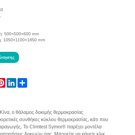
50
L
ση: 500×500×600 mm
ση: 1050×1100×1850 mm
ώτησης
atsApp
Pinterest
LinkedIn
Share
Κίνα, ο θάλαμος δοκιμής θερμοκρασίας
ορετικές συνθήκες κύκλου θερμοκρασίας, κάτι που
παραγωγής. Το Climtest Symor® παρέχει μοντέλα
 απαιτήσεις δοκιμών σας. Μπορείτε να κάνετε κλικ