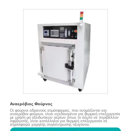
Αναερόβιος Φούρνος
Οι φούρνοι αδρανούς ατμόσφαιρας, που ονομάζονται και
αναερόβιοι φούρνοι, είναι σχεδιασμένοι για θερμική επεξεργασία
με χρήση μη οξειδωτικών αερίων όπως το άζωτο σε περιβάλλον
σφράγισης, είναι κατάλληλοι για θερμική επεξεργασία σε
ατμόσφαιρα χαμηλής συγκέντρωσης οξυγόνου.