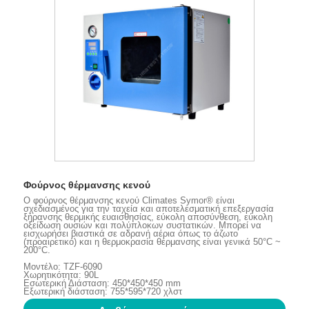
Φούρνος θέρμανσης κενού
Ο φούρνος θέρμανσης κενού Climates Symor® είναι
σχεδιασμένος για την ταχεία και αποτελεσματική επεξεργασία
ξήρανσης θερμικής ευαισθησίας, εύκολη αποσύνθεση, εύκολη
οξείδωση ουσιών και πολύπλοκων συστατικών. Μπορεί να
εισχωρήσει βιαστικά σε αδρανή αέρια όπως το άζωτο
(προαιρετικό) και η θερμοκρασία θέρμανσης είναι γενικά 50°C ~
200°C.
Μοντέλο: TZF-6090
Χωρητικότητα: 90L
Εσωτερική Διάσταση: 450*450*450 mm
Εξωτερική διάσταση: 755*595*720 χλστ