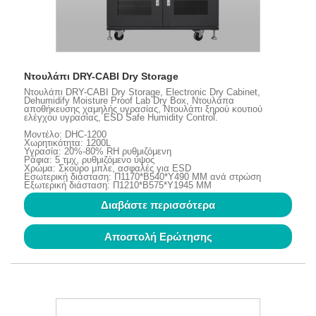
Ντουλάπι DRY-CABI Dry Storage
Ντουλάπι DRY-CABI Dry Storage, Electronic Dry Cabinet,
Dehumidify Moisture Proof Lab Dry Box, Ντουλάπα
αποθήκευσης χαμηλής υγρασίας, Ντουλάπι ξηρού κουτιού
ελέγχου υγρασίας, ESD Safe Humidity Control.
Μοντέλο: DHC-1200
Χωρητικότητα: 1200L
Υγρασία: 20%-80% RH ρυθμιζόμενη
Ράφια: 5 τμχ, ρυθμιζόμενο ύψος
Χρώμα: Σκούρο μπλε, ασφαλές για ESD
Εσωτερική διάσταση: Π1170*Β540*Υ490 ΜΜ ανά στρώση
Εξωτερική διάσταση: Π1210*Β575*Υ1945 ΜΜ
Διαβάστε περισσότερα
Αποστολή Ερώτησης