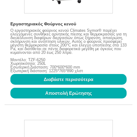
Εργαστηριακός Φούρνος κενού
Ο εργαστηριακός φούρνος κενού Climates Symor® παρέχει
ελεγχόμενες συνθήκες αρνητικής πίεσης και θερμοκρασίας για τη
διευκόλυνση διαφόρων διεργασιών όπως ξήρανση, απαέρωση,
σκλήρυνση και ανόπτηση υλικών. Αυτός ο φούρνος προσφέρει
μέγιστη θερμοκρασία στους 200°C και έλεγχο υποπίεσης στα 133
Pa, και διατίθεται σε πέντε διαφορετικά μεγέθη με όγκους που
κυμαίνονται από 20 έως 250 λίτρα.
Μοντέλο: TZF-6250
Χωρητικότητα: 250L
Εσωτερική Διάσταση: 700*600*600 mm
Εξωτερική διάσταση: 1225*765*890 χλστ
Διαβάστε περισσότερα
Αποστολή Ερώτησης