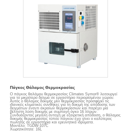
Πάγκος Θάλαμος Θερμοκρασίας
Ο πάγκος θαλάμου θερμοκρασίας Climates Symor® λειτουργεί
για το μικρότερο δείγμα σε εργαστήριο περιορισμένου χώρου.
Αυτός ο θάλαμος δοκιμής μίνι θερμοκρασίας προσφέρει τις
ιδανικές κλιματικές συνθήκες για τη δοκιμή της απόδοσης των
δειγμάτων έναντι ακραίων θερμοκρασιών και παρέχει μια
βέλτιστη λύση δοκιμής με συμπαγή όγκο 16 λίτρων.
Συνδυάζοντας μεγάλη αντοχή με εξαιρετική απόδοση, ο θάλαμος
δοκιμής θερμοκρασίας τύπου πάγκου έχει γίνει ο καλύτερος
πωλητής σε εργαστήρια και ερευνητικά ιδρύματα.
Μοντέλο: TGDW-107C
Χωρητικότητα: 16L