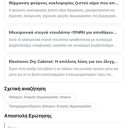
Θέρμανση φούρνος κυκλοφορίας ζεστού αέρα που αποστέλλεται στην Ινδία, για ψήσιμο και σκλήρυνση εξαρτημάτων.
Ο φούρνος κυκλοφορίας ζεστού αέρα θέρμανσης χρησιμοποιείται για
ξήρανση, σκλήρυνση, γήρανση υψηλής θερμοκρασίας στη βιομηχανία
ηλεκτρονικών και ημιαγωγών, εργαστήρια και επιστημονικά ερευνητικά
ινστιτούτα, ο φούρνος ψησίματος υιοθετεί έξυπνο ελεγκτή PID για να
Ηλεκτρονικά στεγνά ντουλάπια <5%RH για αποθήκευση χαμηλής υγρασίας, εξοπλισμένα με φωτισμό πύργου τριών χρωμάτων, αποστέλλονται στις Ηνωμένες Πολιτείες.
πληροί τον ακριβή έλεγχο θερμοκρασίας, το εύρος θερμοκρασίας είναι
μέγιστο έως 300, με καλή ομοιομορφία.
Αυτά τα ηλεκτρονικά στεγνά ντουλάπια εγκαθίστανται με συναγερμό
βομβητή/σήμα υπερβολικής υγρασίας και συναγερμό βομβητή/σήμα
ανοιχτής πόρτας.
Electronic Dry Cabinet: Η απόλυτη λύση για τον έλεγχο της υγρασίας
Έχετε ποτέ ανοίξει ένα βιβλίο ή να πιάσετε ένα μουσικό όργανο μόνο και
μόνο για να το βρείτε κατεστραμμένο ή αποχρωματισμένο λόγω της
έκθεσης στην υγρασία; Ίσως έχετε παλέψει με τη μούχλα και το ωίδιο σε
ηλεκτρονικά είδη ή πολύτιμες φωτογραφίες; Αν ναι, δεν είσαι μόνος.
Σχετική αναζήτηση
Έχοντας κατά νου αυτό το απογοητευτικό ζήτημα, το ηλεκτρονικό ξηρό
Θάλαμος δοκιμής θερμοκρασίας πάγκου
ντουλάπι εφευρέθηκε για να παρέχει την απόλυτη λύση για τον έλεγχο
της υγρασίας.
Προγραμματιζόμενος θάλαμος δοκιμής θερμοκρασίας
Αποστολή Ερώτησης