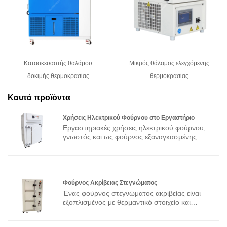
Κατασκευαστής θαλάμου
Μικρός θάλαμος ελεγχόμενης
δοκιμής θερμοκρασίας
θερμοκρασίας
Καυτά προϊόντα
Χρήσεις Ηλεκτρικού Φούρνου στο Εργαστήριο
Εργαστηριακές χρήσεις ηλεκτρικού φούρνου,
γνωστός και ως φούρνος εξαναγκασμένης
μεταφοράς, έχει σχεδιαστεί για εφαρμογές
ξήρανσης, σκλήρυνσης ή θέρμανσης, με
ακριβή έλεγχο θερμοκρασίας και ομοιόμορφη
κατανομή θερμότητας. Η κυκλοφορία ζεστού
αέρα δημιουργεί ένα ελεγχόμενο περιβάλλον
Φούρνος Ακρίβειας Στεγνώματος
που επιτρέπει γρήγορο και αποτελεσματικό
Ένας φούρνος στεγνώματος ακριβείας είναι
στέγνωμα.
εξοπλισμένος με θερμαντικό στοιχείο και
σύστημα ελέγχου θερμοκρασίας, ικανό να
Μοντέλο: TBPG-9030A
επιτυγχάνει και να διατηρεί υψηλές