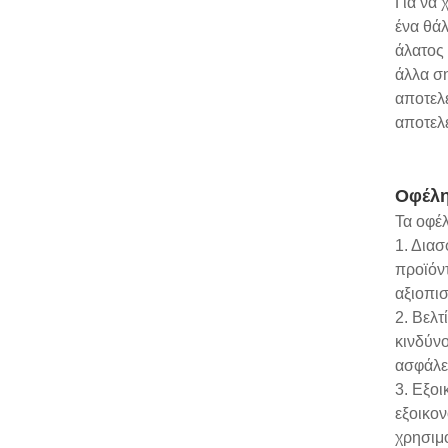
Για να 
ένα θάλ
άλατος 
άλλα σ
αποτελ
αποτελ
Οφέλη
Τα οφέλ
1. Διασ
προϊόντ
αξιοπισ
2. Βελ
κινδύν
ασφάλει
3. Εξο
εξοικο
χρησιμ