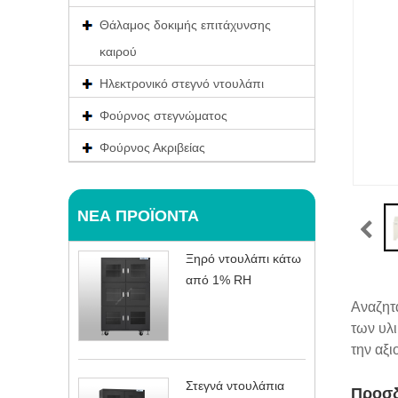
Θάλαμος δοκιμής επιτάχυνσης
καιρού
Ηλεκτρονικό στεγνό ντουλάπι
Φούρνος στεγνώματος
Φούρνος Ακριβείας
ΝΈΑ ΠΡΟΪΌΝΤΑ
Ξηρό ντουλάπι κάτω
από 1% RH
Αναζητά
των υλι
την αξι
Στεγνά ντουλάπια
Προσδ