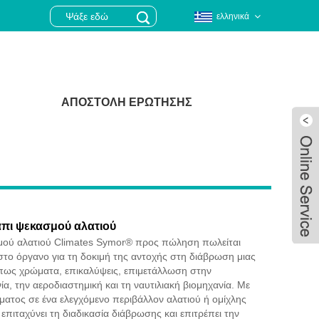
ελληνικά
ΑΠΟΣΤΟΛΉ ΕΡΏΤΗΣΗΣ
άπι ψεκασμού αλατιού
μού αλατιού Climates Symor® προς πώληση πωλείται
ιστο όργανο για τη δοκιμή της αντοχής στη διάβρωση μιας
όπως χρώματα, επικαλύψεις, επιμετάλλωση στην
α, την αεροδιαστημική και τη ναυτιλιακή βιομηχανία. Με
Live
γματος σε ένα ελεγχόμενο περιβάλλον αλατιού ή ομίχλης
επιταχύνει τη διαδικασία διάβρωσης και επιτρέπει την