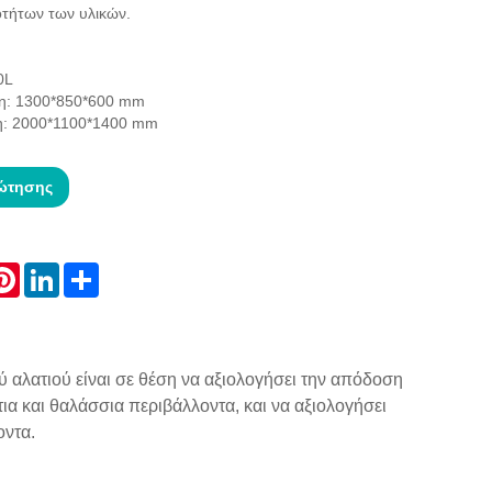
οτήτων των υλικών.
0L
ση: 1300*850*600 mm
η: 2000*1100*1400 mm
ώτησης
atsApp
Pinterest
LinkedIn
Share
 αλατιού είναι σε θέση να αξιολογήσει την απόδοση
α και θαλάσσια περιβάλλοντα, και να αξιολογήσει
οντα.