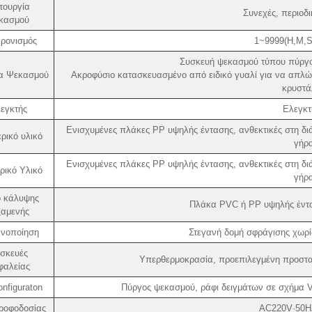
τουργία
Συνεχές, περιοδι
κασμού
ρονισμός
1~9999(H,M,S)
Συσκευή ψεκασμού τύπου πύργο
α Ψεκασμού
Ακροφύσιο κατασκευασμένο από ειδικό γυαλί για να απλώ
κρυστά
εγκτής
Ελεγκτ
Ενισχυμένες πλάκες PP υψηλής έντασης, ανθεκτικές στη διά
ρικό υλικό
γήρ
Ενισχυμένες πλάκες PP υψηλής έντασης, ανθεκτικές στη διά
ρικό Υλικό
γήρ
ό κάλυψης
Πλάκα PVC ή PP υψηλής έντα
ξαμενής
ανοποίηση
Στεγανή δομή σφράγισης χωρίς
σκευές
Υπερθερμοκρασία, προεπιλεγμένη προστα
φαλείας
nfiguraton
Πύργος ψεκασμού, ράφι δειγμάτων σε σχήμα V
ροφοδοσίας
AC220V·50H