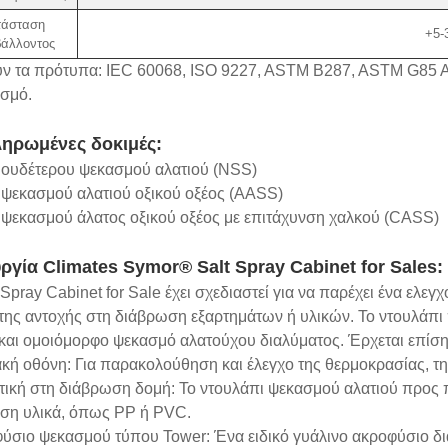
τάσταση
+5-
βάλλοντος
ν τα πρότυπα: IEC 60068, ISO 9227, ASTM B287, ASTM G85 A
ισμό.
ηρωμένες δοκιμές:
 ουδέτερου ψεκασμού αλατιού (NSS)
 ψεκασμού αλατιού οξικού οξέος (AASS)
 ψεκασμού άλατος οξικού οξέος με επιτάχυνση χαλκού (CASS)
ργία Climates Symor® Salt Spray Cabinet for Sales:
 Spray Cabinet for Sale έχει σχεδιαστεί για να παρέχει ένα ελε
της αντοχής στη διάβρωση εξαρτημάτων ή υλικών. Το ντουλάπι 
και ομοιόμορφο ψεκασμό αλατούχου διαλύματος. Έρχεται επίσης
κή οθόνη: Για παρακολούθηση και έλεγχο της θερμοκρασίας, τη
κτική στη διάβρωση δομή: Το ντουλάπι ψεκασμού αλατιού προς
ση υλικά, όπως PP ή PVC.
ύσιο ψεκασμού τύπου Tower: Ένα ειδικό γυάλινο ακροφύσιο δια