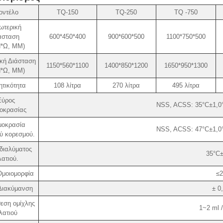
οντέλο
TQ-150
TQ-250
TQ -750
ωτερική
άσταση
600*450*400
900*600*500
1100*750*500
Η*Ω, ΜΜ)
κή Διάσταση
1150*560*1100
1400*850*1200
1650*950*1300
Η*Ω, ΜΜ)
τικότητα
108 λίτρα
270 λίτρα
495 λίτρα
Εύρος
NSS, ACSS: 35°C±1,0°
οκρασίας
μοκρασία
NSS, ACSS: 47°C±1,0°
ύ κορεσμού.
διαλύματος
35°C±
ατιού.
Ομοιομορφία
≤2
Διακύμανση
± 0
εση ομίχλης
1~2 ml 
λατιού