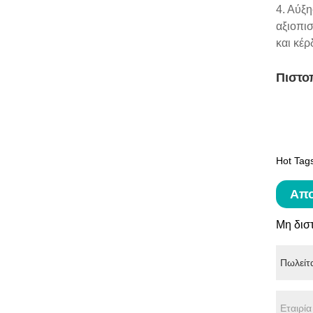
4. Αύξη
αξιοπι
και κέρ
Πιστο
Hot Tag
Απο
Μη δισ