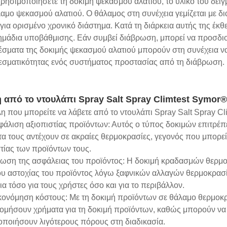
χρησιμοποιήσετε τη δοκιμή ψεκασμού αλατιού, το υλικό του δείγ
αμο ψεκασμού αλατιού. Ο θάλαμος στη συνέχεια γεμίζεται με διά
για ορισμένο χρονικό διάστημα. Κατά τη διάρκεια αυτής της έκθ
ημάδια υποβάθμισης. Εάν συμβεί διάβρωση, μπορεί να προσδιορ
έσματα της δοκιμής ψεκασμού αλατιού μπορούν στη συνέχεια να
εσματικότητας ενός συστήματος προστασίας από τη διάβρωση.
 από το ντουλάπι Spray Salt Spray Climtest Symo
η που μπορείτε να λάβετε από το ντουλάπι Spray Salt Spray 
φάλιση αξιοπιστίας προϊόντων: Αυτός ο τύπος δοκιμών επιτρέπ
α τους αντέχουν σε ακραίες θερμοκρασίες, γεγονός που μπορεί
τίας των προϊόντων τους.
τίωση της ασφάλειας του προϊόντος: Η δοκιμή κραδασμών θερμο
ου αστοχίας του προϊόντος λόγω ξαφνικών αλλαγών θερμοκρασί
α τόσο για τους χρήστες όσο και για το περιβάλλον.
ικονόμηση κόστους: Με τη δοκιμή προϊόντων σε θάλαμο θερμοκ
νομήσουν χρήματα για τη δοκιμή προϊόντων, καθώς μπορούν να
οποιήσουν λιγότερους πόρους στη διαδικασία.