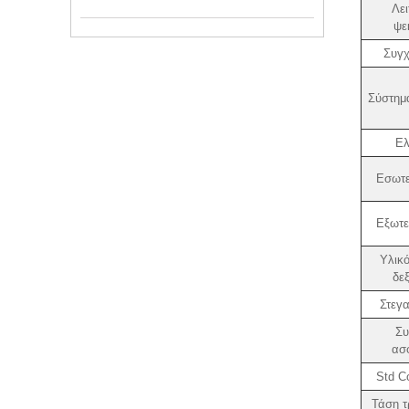
Λει
ψε
Συγχ
Σύστημ
Ελ
Εσωτε
Εξωτε
Υλικ
δε
Στεγ
Συ
ασ
Std Co
Τάση τ