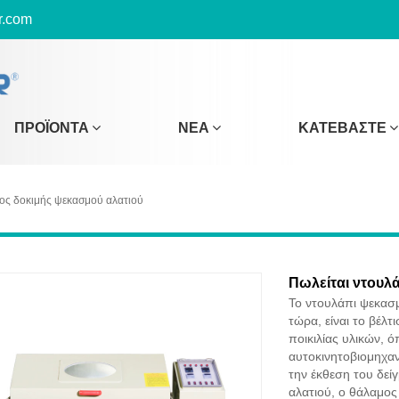
r.com
ΠΡΟΪΌΝΤΑ
ΝΈΑ
ΚΑΤΕΒΆΣΤΕ
ος δοκιμής ψεκασμού αλατιού
Πωλείται ντουλ
Το ντουλάπι ψεκασ
τώρα, είναι το βέλτ
ποικιλίας υλικών, 
αυτοκινητοβιομηχανί
την έκθεση του δεί
αλατιού, ο θάλαμος 