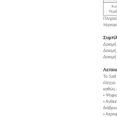
Κα
Περι
Πληρού
περιορ
Συμπλ
Δοκιμή
Δοκιμή
Δοκιμή
Λειτου
Το Salt
έλεγχο 
καθώς 
• Ψηφια
• Ανθε
διάβρω
• Ακροφ