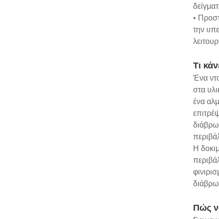
δείγμα
• Προσ
την υπ
λειτουρ
Τι κάν
Ένα ντ
στα υλι
ένα αλμ
επιτρέψ
διάβρωσ
περιβά
Η δοκιμ
περιβάλ
φινιρισ
διάβρωσ
Πώς ν