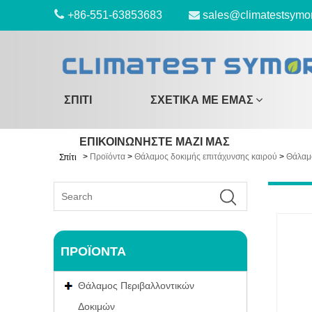
+86-551-63853683
sales@climatestsymo
ΣΠΊΤΙ
ΣΧΕΤΙΚΆ ΜΕ ΕΜΆΣ
ΕΠΙΚΟΙΝΩΝΉΣΤΕ ΜΑΖΊ ΜΑΣ
>
Προϊόντα
>
Θάλαμος δοκιμής επιτάχυνσης καιρού
>
Θάλαμ
Σπίτι
ΠΡΟΪΌΝΤΑ
Θάλαμος Περιβαλλοντικών
Δοκιμών