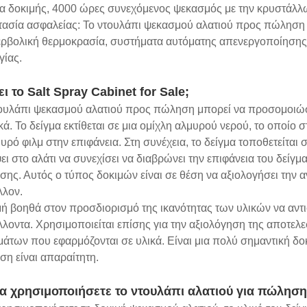
τα δοκιμής, 4000 ώρες συνεχόμενος ψεκασμός με την κρυστάλλ
τασία ασφαλείας: Το ντουλάπι ψεκασμού αλατιού προς πώληση
ερβολική θερμοκρασία, συστήματα αυτόματης απενεργοποίησης 
γίας.
ει το Salt Spray Cabinet for Sale;
ουλάπι ψεκασμού αλατιού προς πώληση μπορεί να προσομοιώσε
κά. Το δείγμα εκτίθεται σε μια ομίχλη αλμυρού νερού, το οποίο 
υρό φιλμ στην επιφάνεια. Στη συνέχεια, το δείγμα τοποθετείται
ει στο αλάτι να συνεχίσει να διαβρώνει την επιφάνεια του δείγμ
ης. Αυτός ο τύπος δοκιμών είναι σε θέση να αξιολογήσει την 
λλον.
ή βοηθά στον προσδιορισμό της ικανότητας των υλικών να αντι
λοντα. Χρησιμοποιείται επίσης για την αξιολόγηση της αποτε
μάτων που εφαρμόζονται σε υλικά. Είναι μια πολύ σημαντική δ
η είναι απαραίτητη.
α χρησιμοποιήσετε το ντουλάπι αλατιού για πώληση