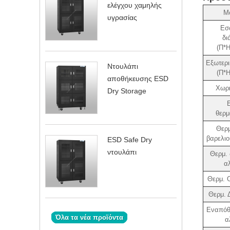
ελέγχου χαμηλής
Μ
υγρασίας
Εσ
δι
(Π*
Εξωτερι
Ντουλάπι
(Π*
αποθήκευσης ESD
Χωρη
Dry Storage
θερμ
Θερ
βαρελιο
ESD Safe Dry
ντουλάπι
Θερμ. 
αλ
Θερμ. 
Θερμ. 
Εναπόθ
Όλα τα νέα προϊόντα
α