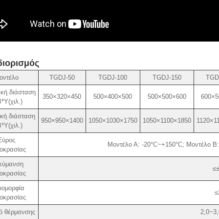
ιορισμός
οντέλο
TGDJ-50
TGDJ-100
TGDJ-150
TGD
κή διάσταση
350×320×450
500×400×500
500×500×600
600×5
*Υ(χιλ.)
κή διάσταση
950×950×1400
1050×1030×1750
1050×1100×1850
1120×1
*Υ(χιλ.)
Εύρος
Μοντέλο Α: -20°C~+150°C; Μοντέλο Β
οκρασίας
κύμανση
≤
οκρασίας
ιομορφία
≤
οκρασίας
ό θέρμανσης
2,0~3