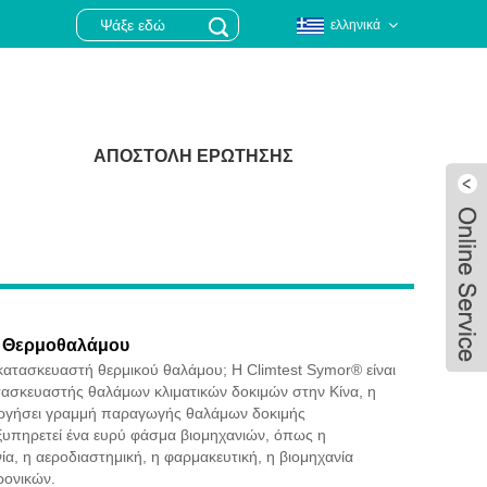
ελληνικά
ΑΠΟΣΤΟΛΉ ΕΡΏΤΗΣΗΣ
 Θερμοθαλάμου
κατασκευαστή θερμικού θαλάμου; Η Climtest Symor® είναι
τασκευαστής θαλάμων κλιματικών δοκιμών στην Κίνα, η
ουργήσει γραμμή παραγωγής θαλάμων δοκιμής
ξυπηρετεί ένα ευρύ φάσμα βιομηχανιών, όπως η
Live
ία, η αεροδιαστημική, η φαρμακευτική, η βιομηχανία
ρονικών.