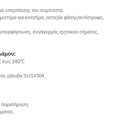
αι υπερπίεσης του συμπιεστή.
στήρα και κινητήρα, αστοχία φάσης/αντίστροφη,
ό υπερφόρτωση, συναγερμός ηχητικού σήματος,
λάμου:
5℃ έως 180℃
δωτο χάλυβα SUS#304.
η παρατήρηση.
ήματος.