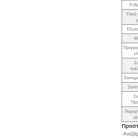
Ρυθμ
Υλικό 
Εξωτε
Μ
Προγραμ
ελ
Σ
κυκ
Σύστημ
Σύστ
Συ
Προ
Παροχή
ρε
Προστ
·Ανεξάρ