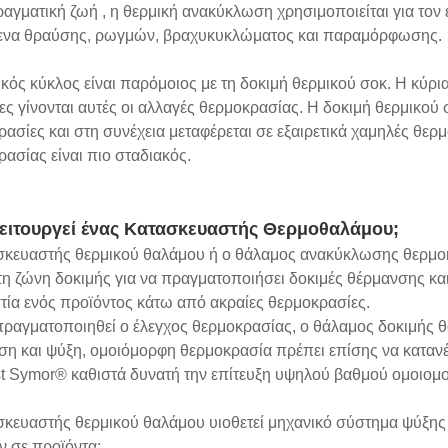
ραγματική ζωή , η θερμική ανακύκλωση χρησιμοποιείται για το
ενα θραύσης, ρωγμών, βραχυκυκλώματος και παραμόρφωσης.
κός κύκλος είναι παρόμοιος με τη δοκιμή θερμικού σοκ. Η κύρι
ς γίνονται αυτές οι αλλαγές θερμοκρασίας. Η δοκιμή θερμικού σ
ασίες και στη συνέχεια μεταφέρεται σε εξαιρετικά χαμηλές θε
ασίας είναι πιο σταδιακός.
ειτουργεί ένας Κατασκευαστής Θερμοθαλάμου;
σκευαστής θερμικού θαλάμου ή ο θάλαμος ανακύκλωσης θερμοκρ
η ζώνη δοκιμής για να πραγματοποιήσει δοκιμές θέρμανσης και 
τία ενός προϊόντος κάτω από ακραίες θερμοκρασίες.
πραγματοποιηθεί ο έλεγχος θερμοκρασίας, ο θάλαμος δοκιμής θα 
η και ψύξη, ομοιόμορφη θερμοκρασία πρέπει επίσης να κατανέ
st Symor® καθιστά δυνατή την επίτευξη υψηλού βαθμού ομοιομ
σκευαστής θερμικού θαλάμου υιοθετεί μηχανικό σύστημα ψύξης 
ν σε προϊόντα: