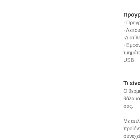
Προγρ
· Προγ
· Λειτ
·Διατίθ
· Εμφά
τμημάτ
USB
Τι είν
Ο θερμι
θάλαμος
σας.
Με απλά
προϊόν
συνεχε