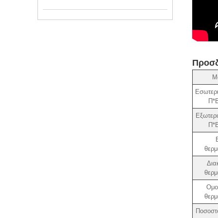
Προσδ
Μ
Εσωτερι
Π*Β
Εξωτερι
Π*Β
θερμ
Δια
θερμ
Ομο
θερμ
Ποσοστ