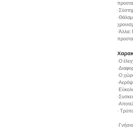
προστασ
·Σύστη
·Θάλαμ
χρονισ
·Άλλα:
προστα
Χαρακ
·Ο έλε
·Διαφορ
·Ο χώρ
·Αερόψ
·Εύκολ
·Συσκε
·Αποτε
· Τρύπ
·Γνήσιο