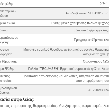
ός ψύξης
0,7~1
εσωτερικού
Αντιδιαβρωτικό SUS#304 από
χώρου
ρικό Υλικό
Ενισχυμένες χαλύβδινες πλάκες ψυχρής
όνωση
Εξαιρετικό φίμπεργκλας
ματιζόμενος
Προγραμματιζόμενος ελε
εγκτής
ύστημα
Μηχανές χαμηλού θορύβου, ανθεκτικοί σε υψηλές θερμοκρ
λοφορίας
ανοξείδωτο χάλυβ
α θέρμανσης
Θερμαντήρας NiCr
ημα Ψύξης
Γαλλία "TECUMSEH" Ερμητικοί συμπιεστές ψύξης, λειτου
σκευές
Προστασία από διαρροές και διακοπές, υπερπίεση συμπιεσ
στασίας
από υπερφόρτωση, συν
 ηλεκτρικού
AC220V/380V/
ύματος
ασία ασφαλείας:
τητος περιοριστής θερμοκρασίας: Ανεξάρτητος τερματισμός λει