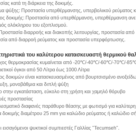
ίας κατά τη διάρκεια της δοκιμής.
μα ψύξης: Προστασία υπερθέρμανσης, υπερβολικού ρεύματος κ
ος δοκιμής: Προστασία από υπερθέρμανση, υπερθέρμανση ανεμι
μός ολόκληρου του εξοπλισμού.
 Προστασία διαρροής και διακοπής λειτουργίας, προστασία απ
σία από διαρροή ρεύματος και προστασία υπερφόρτωσης.
τηριστικά του καλύτερου κατασκευαστή θερμικού θα
γχος θερμοκρασίας κυμαίνεται από -20℃/-40℃/-60℃/-70℃/-8
ετικοί όγκοι από 50 Λίτρα έως 1000 Λίτρα
ος δοκιμών είναι κατασκευασμένος από βουρτσισμένο ανοξεί
υξη, μονοβάθμια και διπλή ψύξη
ο στην εγκατάσταση, εύκολο στη χρήση και χαμηλό θόρυβο
υές προστασίας
λεσματικό διαφανές παράθυρο θέασης με φωτισμό για καλύτερ
α δοκιμής διαμέτρου 25 mm για καλώδιο ρεύματος ή καλώδιο σ
ι εισαγόμενοι ψυκτικοί συμπιεστές Γαλλίας "Tecumseh".