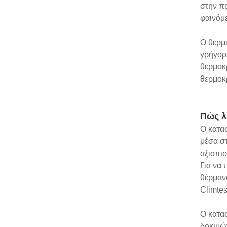
στην π
φαινόμ
Ο θερμι
γρήγορε
θερμοκρ
θερμοκρ
Πώς λ
Ο κατα
μέσα στ
αξιοπισ
Για να 
θέρμανσ
Climte
Ο κατα
δοκιμώ