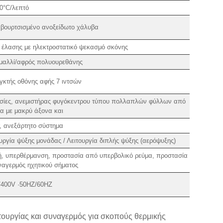
,0°C/λεπτό
 βουρτσισμένο ανοξείδωτο χάλυβα
 έλασης με ηλεκτροστατικό ψεκασμό σκόνης
 μαλλί/αφρός πολυουρεθάνης
γκτής οθόνης αφής 7 ιντσών
ασίες, ανεμιστήρας φυγόκεντρου τύπου πολλαπλών φύλλων από
α με μακρύ άξονα και
, ανεξάρτητο σύστημα
ργία ψύξης μονάδας / Λειτουργία διπλής ψύξης (αερόψυξης)
τή, υπερθέρμανση, προστασία από υπερβολικό ρεύμα, προστασία
αγερμός ηχητικού σήματος
400V ·50HZ/60HZ
τουργίας και συναγερμός για σκοπούς θερμικής