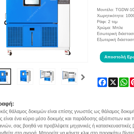
Μοντέλο: TGDW-1
Χωρητικότητα: 100
Ράφι: 2 τεμ
Χρώμα: Μπλε
Εσωτερική διάστα
Εξωτερική διάστα
Αποστολή Ερ
Facebook
X
Wh
ραφή:
ικός θάλαμος δοκιμών είναι επίσης γνωστός ως θάλαμος δοκι
 είναι ένα κύριο μέσο δοκιμής και παράδοσης αξιόπιστων και 
ανιών, σας βοηθά να προβλέψετε μηχανικές ή κατασκευαστικές
νθείτε στο αγορά. Μπορείτε να κάνετε κλικ στο παρακάτω βίντεο