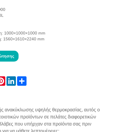
000
0L
ση: 1000×1000×1000 mm
ση: 1560×1610×2240 mm
ώτησης
atsApp
Pinterest
LinkedIn
Share
μής ανακύκλωσης υψηλής θερμοκρασίας, αυτός ο
ποιοτικών προϊόντων σε πελάτες διαφορετικών
 βλάβες που υπήρχαν στα προϊόντα σας πριν
 για να μάθετε λεπτομέρειες: