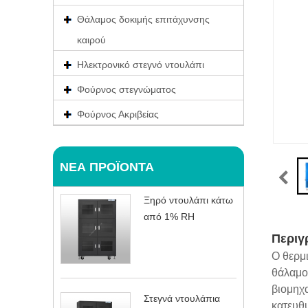
Θάλαμος δοκιμής επιτάχυνσης
καιρού
Ηλεκτρονικό στεγνό ντουλάπι
Φούρνος στεγνώματος
Φούρνος Ακριβείας
ΝΈΑ ΠΡΟΪΌΝΤΑ
Ξηρό ντουλάπι κάτω
από 1% RH
Περιγ
Ο θερμ
θάλαμος
βιομηχ
Στεγνά ντουλάπια
κατευθυ