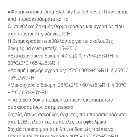
■Φαρμακοποιία Drug Stability Guidelines of Raw Drugs
and παρασκευάσματα και το
Οι συνθήκες δοκιμής θερμοκρασίας και υγρασίας που
απαιτούνται στις οδηγίες ICH:
Η θερμοκρασία περιβάλλοντος για τις ακόλουθες
δοκιμές θα είναι μεταξύ 15~25℃
√Επιταχυνόμενη δοκιμή: 40℃±2℃ / 75%±5%RH, ή
30℃±2℃ / 65%±5%RH
√Δοκιμή υψηλής υγρασίας: 25℃ / 90%±5%RH, ή 25℃ /
75%±5%RH
√Μακροχρόνια δοκιμή: 25℃±2℃ / 60%±5%RH, ή 30℃
±2℃ / 65%±5%RH
√Για ταχεία δοκιμή φαρμακευτικών σκευασμάτων
συσκευασμένων σε ημιπερατό
δοχεία, όπως σακούλες έγχυσης που παρασκευάζονται
από LDB, πλαστικές αμπούλες και οφθαλμικά
δοχεία προετοιμασίας κ.λπ., οι δοκιμές πρέπει να
εκτελούνται σε θερμοκρασία 40℃±2℃/25%±5%RH