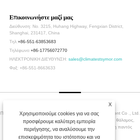
Επικοινωνήστε μαζί μας
Διεύθυνση: No. 3215, Huhang Highway, Fengxian District,
Shanghai, 231417, China
Τηλ:
+86-551-63853683
Τηλέφωνο:
+86-17756072770
ΗΛΕΚΤΡΟΝΙΚΗ ΔΙΕΥΘΥΝΣΗ:
sales@climatestsymor.com
Φαξ: +86-551-8663633
X
Πνευματικά δικαιώματα © 2022 Symor Instrument Equipment Co ., Ltd.
Χρησιμοποιούμε cookies για να σας
Περιβαλλοντικός θάλαμος δοκιμών, Ηλεκτρονικός ξηρός θάλαμος,
προσφέρουμε καλύτερη εμπειρία
θάλαμος δοκιμής επιτάχυνσης καιρού με την επιφύλαξη παντός
περιήγησης, να αναλύσουμε την
δικαιώματος.
επισκεψιμότητα του ιστότοπου και να