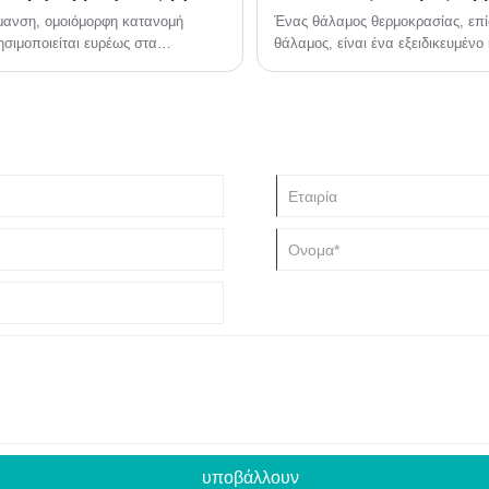
ανόμενων και συναρπαστικών
θερμοκρασίας και της υγρασίας, 
ρμανση, ομοιόμορφη κατανομή
Ένας θάλαμος θερμοκρασίας, επί
 λεπτομερή ανάλυση των
με τον οποίο τα προϊόντα τους αν
σιμοποιείται ευρέως στα
θάλαμος, είναι ένα εξειδικευμένο
 οδηγιών αγοράς για σύγχρονους
ν, τα φαρμακευτικά προϊόντα, τα
επιπτώσεων της θερμοκρασίας σε 
λες βιομηχανίες όπου η ακρίβεια
συνήθως σε βιομηχανίες όπως η η
επιστήμη των υλικών για σκοπούς
υποβάλλουν