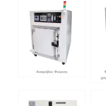
Αναερόβιος Φούρνος
Φ
χρη