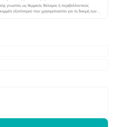
επιτρέποντας στους κατασκευαστές να αξιολογούν τον τρόπο
σης γνωστός ως θερμικός θάλαμος ή περιβαλλοντικός
τισταθούν στο περιβαλλοντικό στρες.
 κομμάτι εξοπλισμού που χρησιμοποιείται για τη δοκιμή των
διάφορα υλικά, εξαρτήματα ή προϊόντα. Χρησιμοποιείται
λεκτρονική, η αυτοκινητοβιομηχανία, η αεροδιαστημική και η
 έρευνας, ανάπτυξης και ποιοτικού ελέγχου.