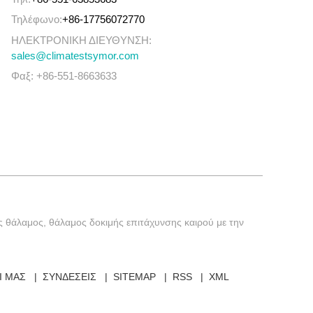
Τηλέφωνο:
+86-17756072770
ΗΛΕΚΤΡΟΝΙΚΗ ΔΙΕΥΘΥΝΣΗ:
sales@climatestsymor.com
Φαξ: +86-551-8663633
ς θάλαμος, θάλαμος δοκιμής επιτάχυνσης καιρού με την
Ί ΜΑΣ
ΣΥΝΔΈΣΕΙΣ
SITEMAP
RSS
XML