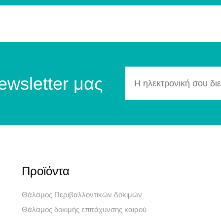
ewsletter μας
Προϊόντα
Θάλαμος Περιβαλλοντικών Δοκιμών
Θάλαμος δοκιμής επιτάχυνσης καιρού