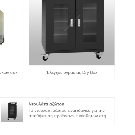
ακών σοκ
Έλεγχος υγρασίας Dry Box
Ντουλάπι αζώτου
Το ντουλάπι αζώτου είναι ιδανικό για την
αποθήκευση προϊόντων ευαίσθητων στην
υγρασία σε περιβάλλον χαμηλής υγρασίας,
αυτό το ντουλάπι αζώτου παρέχει αυτόματη
αποθήκευση ελέγχου υγρασίας έως και 1%