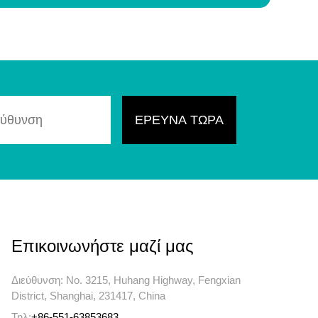
Επικοινωνήστε μαζί μας
Διεύθυνση: No. 3215, Huhang Highway, Fengxian
District, Shanghai, 231417, China
Τηλ:
+86-551-63853683