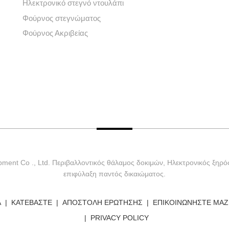
Ηλεκτρονικό στεγνό ντουλάπι
Φούρνος στεγνώματος
Φούρνος Ακριβείας
ment Co ., Ltd. Περιβαλλοντικός θάλαμος δοκιμών, Ηλεκτρονικός ξηρό
επιφύλαξη παντός δικαιώματος.
Α
ΚΑΤΕΒΆΣΤΕ
ΑΠΟΣΤΟΛΉ ΕΡΏΤΗΣΗΣ
ΕΠΙΚΟΙΝΩΝΉΣΤΕ ΜΑΖ
PRIVACY POLICY