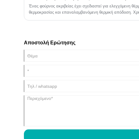
προδιαγραφών είναι κρίσιμη για τη δημιουργία επαναλαμβ
Ένας φούρνος ακριβείας έχει σχεδιαστεί για ελεγχόμενη θέ
δεδομένων. Αυτός ο οδηγός παρέχει μια ολοκληρωμένη και
θερμοκρασίας και επαναλαμβανόμενη θερμική απόδοση. Χρη
προδιαγραφών, των λειτουργικών χαρακτηριστικών και των
εργαστήρια, την κατασκευή ηλεκτρονικών, τις δοκιμές υλικώ
θαλάμους δοκιμής θερμοκρασίας πάγκου.
εξαρτήματα αυτοκινήτων, την επεξεργασία ημιαγωγών και άλ
θερμοκρασίας επηρεάζει άμεσα την ποιότητα του προϊόντος.
Αποστολή Ερώτησης