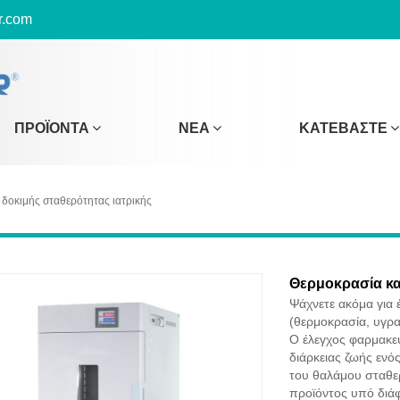
r.com
ΠΡΟΪΌΝΤΑ
ΝΈΑ
ΚΑΤΕΒΆΣΤΕ
δοκιμής σταθερότητας ιατρικής
Θερμοκρασία κα
Ψάχνετε ακόμα για
(θερμοκρασία, υγρα
Ο έλεγχος φαρμακευ
διάρκειας ζωής ενό
του θαλάμου σταθερ
προϊόντος υπό διά