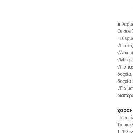
■Φαρμα
Οι συνθ
Η θερμο
√Επιτα
√Δοκιμ
√Μακρο
√Για τ
δοχεία
δοχεία
√Για μ
διαπερ
χαρακ
Ποια εί
Τα ακό
1. Έλεγ