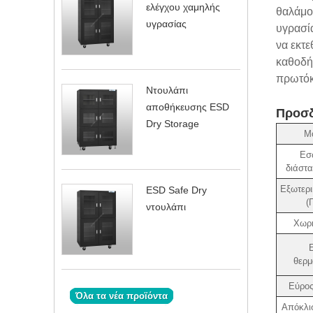
ελέγχου χαμηλής
θαλάμου
υγρασίας
υγρασία
να εκτε
καθοδήγ
πρωτόκ
Ντουλάπι
αποθήκευσης ESD
Προσδ
Dry Storage
Μ
Εσ
διάστα
Εξωτερι
ESD Safe Dry
(
ντουλάπι
Χωρη
θερμ
Εύρος
Όλα τα νέα προϊόντα
Απόκλι