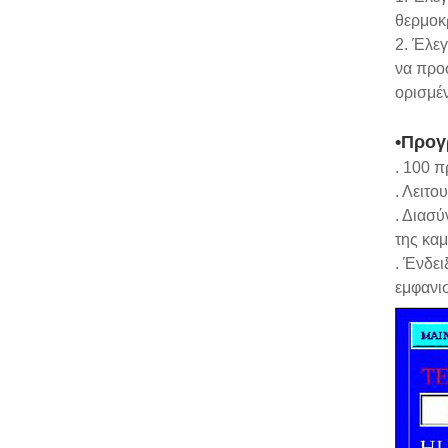
θερμοκρ
2. Έλε
να προσ
ορισμέ
•Προγ
. 100 π
. Λειτο
. Διασ
της καμ
. Ένδε
εμφανισ