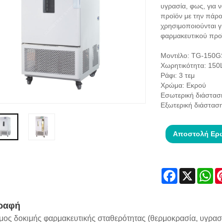
υγρασία, φως, για 
προϊόν με την πάρ
χρησιμοποιούνται γ
φαρμακευτικού προ
Μοντέλο: TG-150
Χωρητικότητα: 150
Ράφι: 3 τεμ
Χρώμα: Εκρού
Εσωτερική διάστα
Εξωτερική διάστα
Αποστολή Ερ
Facebook
X
Wh
ραφή
ος δοκιμής φαρμακευτικής σταθερότητας (θερμοκρασία, υγρασία