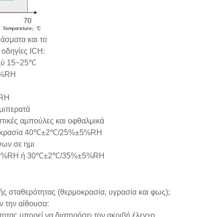
άσματα και το
 οδηγίες ICH:
αξύ 15~25℃
5%RH
%RH
μιπερατά
τικές αμπούλες και οφθαλμικά
θερμοκρασία 40℃±2℃/25%±5%RH
ων σε ημι
40%±5%RH ή 30℃±2℃/35%±5%RH
ής σταθερότητας (θερμοκρασία, υγρασία και φως);
ν την αίθουσα:
ητας μπορεί να διατηρήσει τον ακριβή έλεγχο