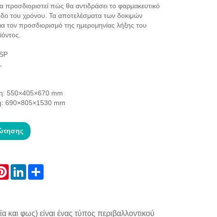
να προσδιοριστεί πώς θα αντιδράσει το φαρμακευτικό
οδο του χρόνου. Τα αποτελέσματα των δοκιμών
ια τον προσδιορισμό της ημερομηνίας λήξης του
ϊόντος.
GSP
L
ση: 550×405×670 mm
ση: 690×805×1530 mm
ώτησης
atsApp
Pinterest
LinkedIn
Share
 και φως) είναι ένας τύπος περιβαλλοντικού