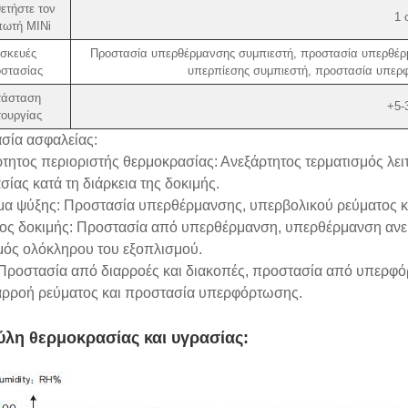
ετήστε τον
1 
πωτή MINi
σκευές
Προστασία υπερθέρμανσης συμπιεστή, προστασία υπερθέρ
στασίας
υπερπίεσης συμπιεστή, προστασία υπερφ
τάσταση
+5-
τουργίας
σία ασφαλείας:
τητος περιοριστής θερμοκρασίας: Ανεξάρτητος τερματισμός λει
ίας κατά τη διάρκεια της δοκιμής.
μα ψύξης: Προστασία υπερθέρμανσης, υπερβολικού ρεύματος κ
ος δοκιμής: Προστασία από υπερθέρμανση, υπερθέρμανση ανεμι
μός ολόκληρου του εξοπλισμού.
 Προστασία από διαρροές και διακοπές, προστασία από υπερφ
αρροή ρεύματος και προστασία υπερφόρτωσης.
λη θερμοκρασίας και υγρασίας: