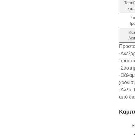
Τοποθ
εκτυ
Συ
Προ
Κα
Λει
Προστα
·Ανεξάρ
προστασ
·Σύστη
·Θάλαμ
χρονισ
·Άλλα:
από δι
Καμπύ