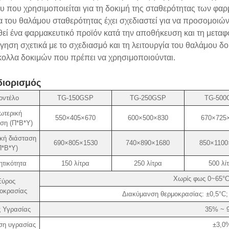
 που χρησιμοποιείται για τη δοκιμή της σταθερότητας των φα
 του θαλάμου σταθερότητας έχει σχεδιαστεί για να προσομοιώνε
θεί ένα φαρμακευτικό προϊόν κατά την αποθήκευση και τη μετα
ηση σχετικά με το σχεδιασμό και τη λειτουργία του θαλάμου δ
ολλα δοκιμών που πρέπει να χρησιμοποιούνται.
ιορισμός
οντέλο
TG-150GSP
TG-250GSP
TG-500
ωτερική
550×405×670
600×500×830
670×725
ση (Π*Β*Υ)
κή διάσταση
690×805×1530
740×890×1680
850×1100
Π*Β*Υ)
τικότητα
150 λίτρα
250 λίτρα
500 λί
Χωρίς φως 0~65°C
Εύρος
οκρασίας
Διακύμανση θερμοκρασίας: ±0,5°C;
 Υγρασίας
35% ~ 
ση υγρασίας
±3,0