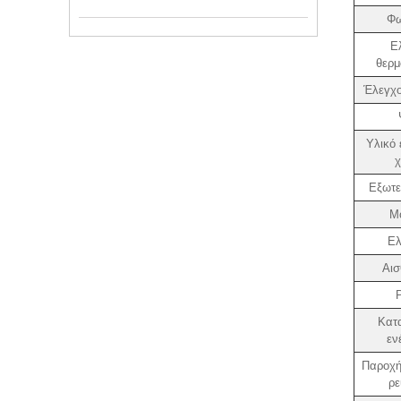
Φω
Ε
θερμ
Έλεγχο
Υλικό 
Εξωτε
Μ
Ελ
Αισ
Κατ
εν
Παροχή
ρε