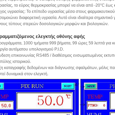
ασίας, το εύρος θερμοκρασίας μπορεί να είναι από -20°C έως 
γχος υγρασίας: Το επίπεδο υγρασίας μέσα στους φαρμακευτικού
ομοιώνει διαφορετική υγρασία. Αυτό είναι ιδιαίτερα σημαντικό
νους τύπους στερεών δοσολογικών μορφών και βιολογικών.
ραμματιζόμενος ελεγκτής οθόνης αφής
ρογράμματα, 1000 τμήματα 999 βήματα, 99 ώρες 59 λεπτά για κ
υργία αυτόματου υπολογισμού P.I.D.
ύνδεση επικοινωνίας RS485 / διαθέσιμος ενσωματωμένος εκτυ
πύλης ιστορικού.
ιξη καταγραφής δεδομένων και διάγνωσης σφαλμάτων, μόλις παρ
τεί δυναμικά στον ελεγκτή.