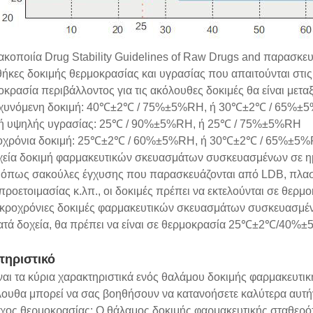
κοποιία Drug Stability Guidelines of Raw Drugs and παρασκευ
ήκες δοκιμής θερμοκρασίας και υγρασίας που απαιτούνται στις
κρασία περιβάλλοντος για τις ακόλουθες δοκιμές θα είναι μετ
χυνόμενη δοκιμή: 40℃±2℃ / 75%±5%RH, ή 30℃±2℃ / 65%±
ή υψηλής υγρασίας: 25℃ / 90%±5%RH, ή 25℃ / 75%±5%RH
χρόνια δοκιμή: 25℃±2℃ / 60%±5%RH, ή 30℃±2℃ / 65%±5
αχεία δοκιμή φαρμακευτικών σκευασμάτων συσκευασμένων σε η
, όπως σακούλες έγχυσης που παρασκευάζονται από LDB, πλασ
 προετοιμασίας κ.λπ., οι δοκιμές πρέπει να εκτελούνται σε 
ακροχρόνιες δοκιμές φαρμακευτικών σκευασμάτων συσκευασμέν
ατά δοχεία, θα πρέπει να είναι σε θερμοκρασία 25℃±2℃/
τηριστικό
ναι τα κύρια χαρακτηριστικά ενός θαλάμου δοκιμής φαρμακευτικ
λουθα μπορεί να σας βοηθήσουν να κατανοήσετε καλύτερα αυτή
χος θερμοκρασίας: Ο θάλαμος δοκιμής φαρμακευτικής σταθερότ