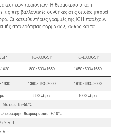
ρμακευτικών προϊόντων. Η θερμοκρασία και η
ι τις περιβαλλοντικές συνθήκες στις οποίες μπορεί
φορά. Οι κατευθυντήριες γραμμές της ICH παρέχουν
οκιμής σταθερότητας φαρμάκων, καθώς και τα
GSP
TG-800GSP
TG-1000GSP
×1020
800×590×1650
1050×590×1650
×1930
1360×890×2000
1610×890×2000
τρα
800 λίτρα
1000 λίτρα
, Με φως 15~50°C
 Ομοιομορφία θερμοκρασίας: ±2,0°C
95% R.H
% R.H