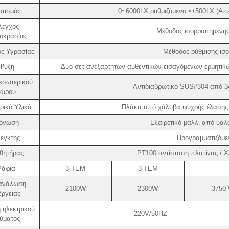
τισμός
0~6000LX ρυθμιζόμενο ≤±500LX (Απερ
λεγχος
Μέθοδος ισορροπημένης
οκρασίας
ς Υγρασίας
Μέθοδος ρύθμισης ισ
Ψύξη
Δύο σετ ανεξάρτητων αυθεντικών εισαγόμενων ερμητικ
εσωτερικού
Αντιδιαβρωτικό SUS#304 από β
χώρου
ρικό Υλικό
Πλάκα από χάλυβα ψυχρής έλασης 
όνωση
Εξαιρετικό μαλλί από υα
εγκτής
Προγραμματιζόμε
θητήρας
PT100 αντίσταση πλατίνας / Χ
Ράφια
3 ΤΕΜ
3 ΤΕΜ
ανάλωση
2100W
2300W
3750
έργειας
 ηλεκτρικού
220V/50HZ
ύματος