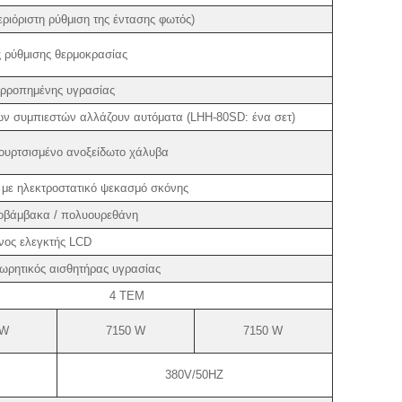
ιόριστη ρύθμιση της έντασης φωτός)
 ρύθμισης θερμοκρασίας
ορροπημένης υγρασίας
ών συμπιεστών αλλάζουν αυτόματα (LHH-80SD: ένα σετ)
ουρτσισμένο ανοξείδωτο χάλυβα
με ηλεκτροστατικό ψεκασμό σκόνης
λοβάμβακα / πολυουρεθάνη
νος ελεγκτής LCD
ωρητικός αισθητήρας υγρασίας
4 ΤΕΜ
 W
7150 W
7150 W
380V/50HZ